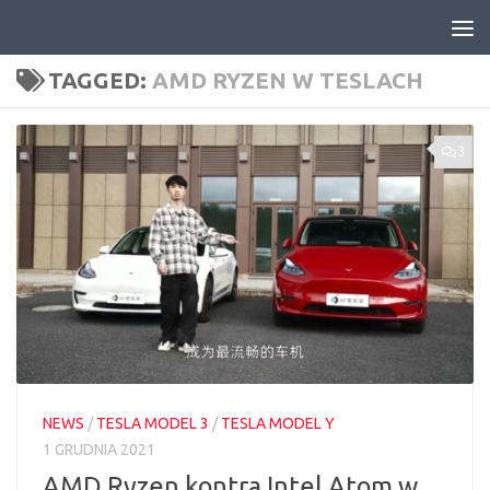
Skip to content
TAGGED:
AMD RYZEN W TESLACH
3
NEWS
/
TESLA MODEL 3
/
TESLA MODEL Y
1 GRUDNIA 2021
AMD Ryzen kontra Intel Atom w