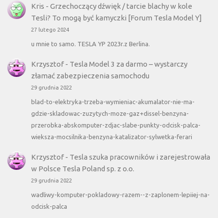
Kris
-
Grzechoczący dźwięk / tarcie blachy w kole
Tesli? To mogą być kamyczki [Forum Tesla Model Y]
27 lutego 2024
u mnie to samo. TESLA YP 2023r.z Berlina.
Krzysztof
-
Tesla Model 3 za darmo – wystarczy
złamać zabezpieczenia samochodu
29 grudnia 2022
blad-to-elektryka-trzeba-wymieniac-akumalator-nie-ma-
gdzie-skladowac-zuzytych-moze-gaz+dissel-benzyna-
przerobka-abskomputer-zdjac-slabe-punkty-odcisk-palca-
wieksza-mocsilnika-benzyna-katalizator-sylwetka-ferari
Krzysztof
-
Tesla szuka pracowników i zarejestrowała
w Polsce Tesla Poland sp. z o.o.
29 grudnia 2022
wadliwy-komputer-pokladowy-razem--z-zaplonem-lepiiej-na-
odcisk-palca