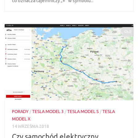
co oznacza tajemniczy „+” w symbolu...
0
PORADY
/
TESLA MODEL 3
/
TESLA MODEL S
/
TESLA
MODEL X
14 WRZEŚNIA 2018
Czy samochód elektryczny