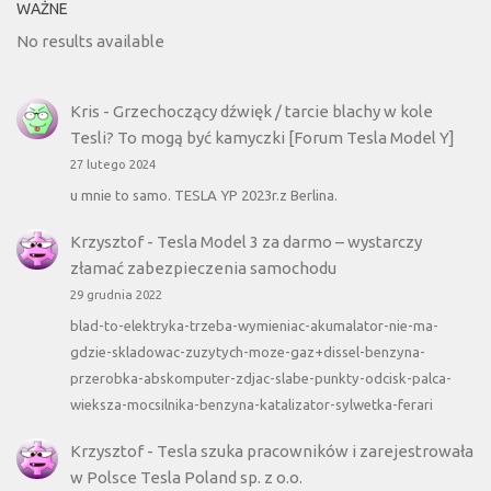
WAŻNE
No results available
Kris
-
Grzechoczący dźwięk / tarcie blachy w kole
Tesli? To mogą być kamyczki [Forum Tesla Model Y]
27 lutego 2024
u mnie to samo. TESLA YP 2023r.z Berlina.
Krzysztof
-
Tesla Model 3 za darmo – wystarczy
złamać zabezpieczenia samochodu
29 grudnia 2022
blad-to-elektryka-trzeba-wymieniac-akumalator-nie-ma-
gdzie-skladowac-zuzytych-moze-gaz+dissel-benzyna-
przerobka-abskomputer-zdjac-slabe-punkty-odcisk-palca-
wieksza-mocsilnika-benzyna-katalizator-sylwetka-ferari
Krzysztof
-
Tesla szuka pracowników i zarejestrowała
w Polsce Tesla Poland sp. z o.o.