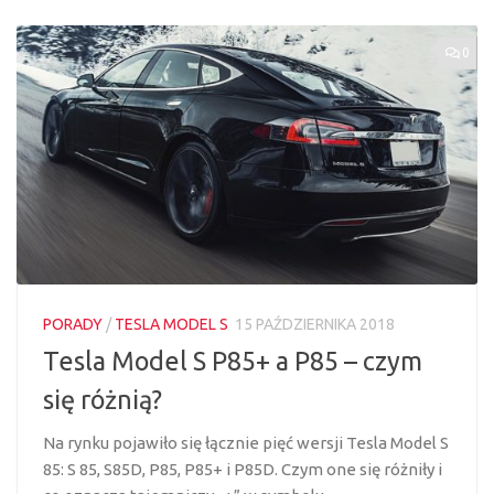
0
PORADY
/
TESLA MODEL S
15 PAŹDZIERNIKA 2018
Tesla Model S P85+ a P85 – czym
się różnią?
Na rynku pojawiło się łącznie pięć wersji Tesla Model S
85: S 85, S85D, P85, P85+ i P85D. Czym one się różniły i