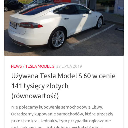
NEWS
/
TESLA MODEL S
27 LIPCA 2019
Używana Tesla Model S 60 w cenie
141 tysięcy złotych
(równowartość)
Nie polecamy kupowania samochodów z Litwy.
Odradzamy kupowanie samochodów, które przeszły
przez ten kraj. Jednak w tym przypadku ogłoszenie
jest ciekawe, bo – o ile dobrze wyśledziliśmy –