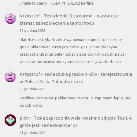
u mnie to samo. TESLA YP 2023r.z Berlina.
Krzysztof
-
Tesla Model 3 za darmo – wystarczy
złamać zabezpieczenia samochodu
29 grudnia 2022
blad-to-elektryka-trzeba-wymieniac-akumalator-nie-ma-
gdzie-skladowac-zuzytych-moze-gaz+dissel-benzyna-
przerobka-abskomputer-zdjac-slabe-punkty-odcisk-palca-
wieksza-mocsilnika-benzyna-katalizator-sylwetka-ferari
Krzysztof
-
Tesla szuka pracowników i zarejestrowała
w Polsce Tesla Poland sp. z o.o.
29 grudnia 2022
wadliwy-komputer-pokladowy-razem--z-zaplonem-lepiiej-na-
odcisk-palca
piotr
-
Tesla zaprezentowała rodzinne zdjęcie Tesli. A
gdzie jest Tesla Roadster 2?
21 grudnia 2022