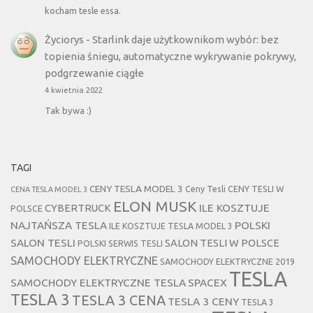
kocham tesle essa.
Życiorys
-
Starlink daje użytkownikom wybór: bez
topienia śniegu, automatyczne wykrywanie pokrywy,
podgrzewanie ciągłe
4 kwietnia 2022
Tak bywa :)
TAGI
CENY TESLA MODEL 3
Ceny Tesli
CENY TESLI W
CENA TESLA MODEL 3
ELON MUSK
CYBERTRUCK
ILE KOSZTUJE
POLSCE
NAJTAŃSZA TESLA
POLSKI
ILE KOSZTUJE TESLA MODEL 3
SALON TESLI
SALON TESLI W POLSCE
POLSKI SERWIS TESLI
SAMOCHODY ELEKTRYCZNE
SAMOCHODY ELEKTRYCZNE 2019
TESLA
SAMOCHODY ELEKTRYCZNE TESLA
SPACEX
TESLA 3
TESLA 3 CENA
TESLA 3 CENY
TESLA 3