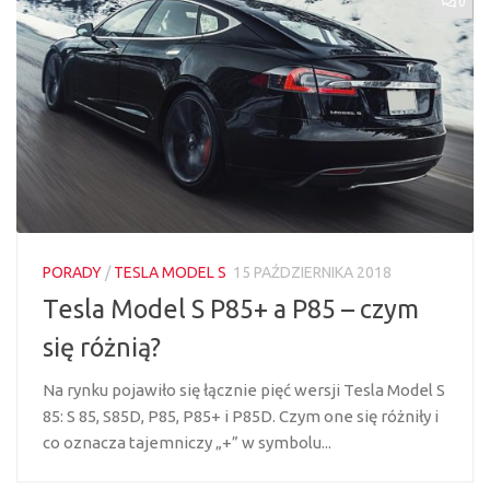
0
PORADY
/
TESLA MODEL S
15 PAŹDZIERNIKA 2018
Tesla Model S P85+ a P85 – czym
się różnią?
Na rynku pojawiło się łącznie pięć wersji Tesla Model S
85: S 85, S85D, P85, P85+ i P85D. Czym one się różniły i
co oznacza tajemniczy „+” w symbolu...