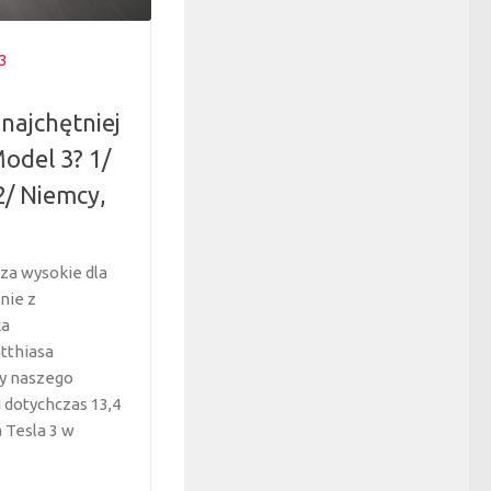
3
najchętniej
odel 3? 1/
/ Niemcy,
 za wysokie dla
nie z
ka
tthiasa
y naszego
 dotychczas 13,4
a Tesla 3 w