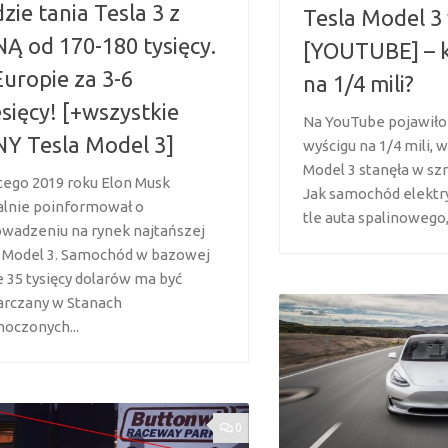
zie tania Tesla 3 z
Tesla Model 3
Ą od 170-180 tysięcy.
[YOUTUBE] – 
uropie za 3-6
na 1/4 mili?
sięcy! [+wszystkie
Na YouTube pojawiło 
Y Tesla Model 3]
wyścigu na 1/4 mili, 
Model 3 stanęła w szr
utego 2019 roku Elon Musk
Jak samochód elektr
jalnie poinformował o
tle auta spalinowego,.
wadzeniu na rynek najtańszej
i Model 3. Samochód w bazowej
e 35 tysięcy dolarów ma być
arczany w Stanach
noczonych...
0