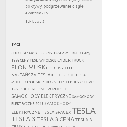
pokrywy, podgrzewanie ciągłe
4 kwietnia 2022
Tak bywa :)
TAGI
CENY TESLA MODEL 3
Ceny
CENA TESLA MODEL 3
CYBERTRUCK
Tesli
CENY TESLI W POLSCE
ELON MUSK
ILE KOSZTUJE
NAJTAŃSZA TESLA
ILE KOSZTUJE TESLA
POLSKI SALON TESLI
MODEL 3
POLSKI SERWIS
SALON TESLI W POLSCE
TESLI
SAMOCHODY ELEKTRYCZNE
SAMOCHODY
SAMOCHODY
ELEKTRYCZNE 2019
TESLA
ELEKTRYCZNE TESLA
SPACEX
TESLA 3
TESLA 3 CENA
TESLA 3
CENY
TESLA
TESLA 3 PERFORMANCE