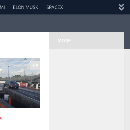
MI
ELON MUSK
SPACEX
MORE
0
3