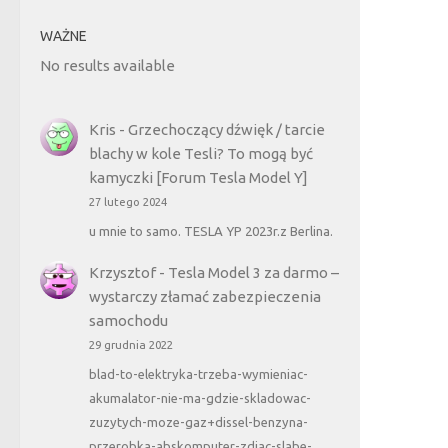
WAŻNE
No results available
Kris
-
Grzechoczący dźwięk / tarcie
blachy w kole Tesli? To mogą być
kamyczki [Forum Tesla Model Y]
27 lutego 2024
u mnie to samo. TESLA YP 2023r.z Berlina.
Krzysztof
-
Tesla Model 3 za darmo –
wystarczy złamać zabezpieczenia
samochodu
29 grudnia 2022
blad-to-elektryka-trzeba-wymieniac-
akumalator-nie-ma-gdzie-skladowac-
zuzytych-moze-gaz+dissel-benzyna-
przerobka-abskomputer-zdjac-slabe-