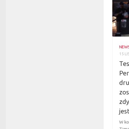
NEW
15 L
Tes
Pe
dru
zos
zdy
jes
W ko
Time