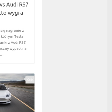
 vs Audi RS7
kto wygra
się nagranie z
w którym Tesla
anki z Audi RS7.
yczny wypadł na
..
0