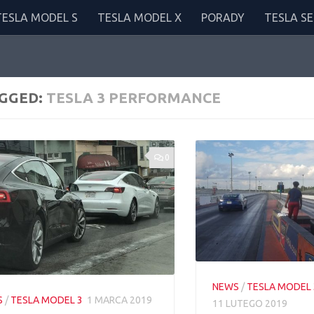
TESLA MODEL S
TESLA MODEL X
PORADY
TESLA SE
GGED:
TESLA 3 PERFORMANCE
0
NEWS
/
TESLA MODEL 
S
/
TESLA MODEL 3
1 MARCA 2019
11 LUTEGO 2019