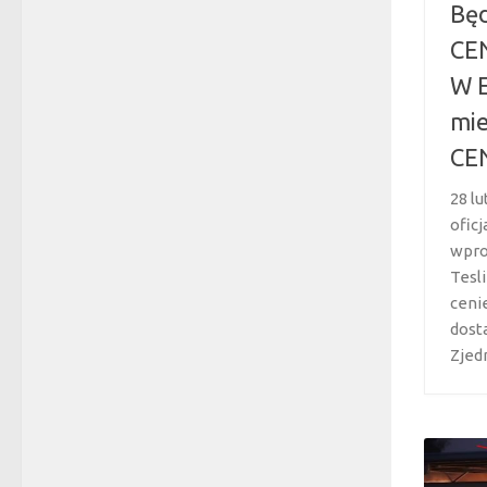
Będ
CEN
W E
mie
CEN
28 l
ofic
wpro
Tesl
ceni
dost
Zjed