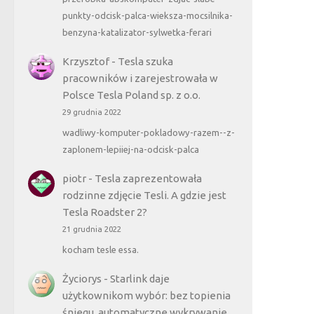
punkty-odcisk-palca-wieksza-mocsilnika-
benzyna-katalizator-sylwetka-ferari
Krzysztof
-
Tesla szuka
pracowników i zarejestrowała w
Polsce Tesla Poland sp. z o.o.
29 grudnia 2022
wadliwy-komputer-pokladowy-razem--z-
zaplonem-lepiiej-na-odcisk-palca
piotr
-
Tesla zaprezentowała
rodzinne zdjęcie Tesli. A gdzie jest
Tesla Roadster 2?
21 grudnia 2022
kocham tesle essa.
Życiorys
-
Starlink daje
użytkownikom wybór: bez topienia
śniegu, automatyczne wykrywanie