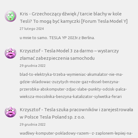
Kris
-
Grzechoczący dźwięk / tarcie blachy w kole
Tesli? To mogą być kamyczki [Forum Tesla Model Y]
27 lutego 2024
u mnie to samo. TESLA YP 2023r.z Berlina.
Krzysztof
-
Tesla Model 3 za darmo – wystarczy
złamać zabezpieczenia samochodu
29 grudnia 2022
blad-to-elektryka-trzeba-wymieniac-akumalator-nie-ma-
gdzie-skladowac-zuzytych-moze-gaz+dissel-benzyna-
przerobka-abskomputer-zdjac-slabe-punkty-odcisk-palca-
wieksza-mocsilnika-benzyna-katalizator-sylwetka-ferari
Krzysztof
-
Tesla szuka pracowników i zarejestrowała
w Polsce Tesla Poland sp. z o.o.
29 grudnia 2022
wadliwy-komputer-pokladowy-razem--z-zaplonem-lepiiej-na-