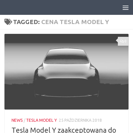
Skip to content
TAGGED:
CENA TESLA MODEL Y
0
NEWS
/
TESLA MODEL Y
25 PAŹDZIERNIKA 2018
Tesla Model Y zaakceptowana do