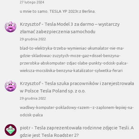
27 lutego 2024
u mnie to samo. TESLA YP 2023r.z Berlina.
Krzysztof
-
Tesla Model 3 za darmo – wystarczy
złamać zabezpieczenia samochodu
29 grudnia 2022
blad-to-elektryka-trzeba-wymieniac-akumalator-nie-ma-
gdzie-skladowac-zuzytych-moze-gaz+dissel-benzyna-
przerobka-abskomputer-zdjac-slabe-punkty-odcisk-palca-
wieksza-mocsilnika-benzyna-katalizator-sylwetka-ferari
Krzysztof
-
Tesla szuka pracowników i zarejestrowała
w Polsce Tesla Poland sp. z o.o.
29 grudnia 2022
wadliwy-komputer-pokladowy-razem--z-zaplonem-lepiiej-na-
odcisk-palca
piotr
-
Tesla zaprezentowała rodzinne zdjęcie Tesli. A
gdzie jest Tesla Roadster 2?