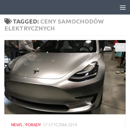
Skip to content
TAGGED:
CENY SAMOCHODÓW
ELEKTRYCZNYCH
0
NEWS
/
PORADY
17 STYCZNIA 2019