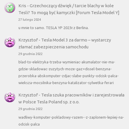
Kris
-
Grzechoczący dźwięk / tarcie blachy w kole
Tesli? To mogą być kamyczki [Forum Tesla Model Y]
27 lutego 2024
u mnie to samo. TESLA YP 2023r.z Berlina.
Krzysztof
-
Tesla Model 3 za darmo – wystarczy
złamać zabezpieczenia samochodu
29 grudnia 2022
blad-to-elektryka-trzeba-wymieniac-akumalator-nie-ma-
gdzie-skladowac-zuzytych-moze-gaz+dissel-benzyna-
przerobka-abskomputer-zdjac-slabe-punkty-odcisk-palca-
wieksza-mocsilnika-benzyna-katalizator-sylwetka-ferari
Krzysztof
-
Tesla szuka pracowników i zarejestrowała
w Polsce Tesla Poland sp. z o.o.
29 grudnia 2022
wadliwy-komputer-pokladowy-razem--z-zaplonem-lepiiej-na-
odcisk-palca