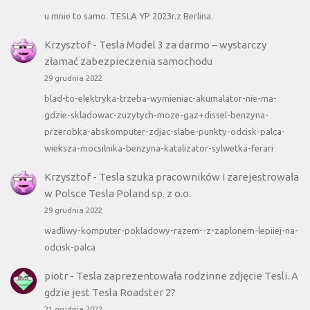
u mnie to samo. TESLA YP 2023r.z Berlina.
Krzysztof
-
Tesla Model 3 za darmo – wystarczy
złamać zabezpieczenia samochodu
29 grudnia 2022
blad-to-elektryka-trzeba-wymieniac-akumalator-nie-ma-
gdzie-skladowac-zuzytych-moze-gaz+dissel-benzyna-
przerobka-abskomputer-zdjac-slabe-punkty-odcisk-palca-
wieksza-mocsilnika-benzyna-katalizator-sylwetka-ferari
Krzysztof
-
Tesla szuka pracowników i zarejestrowała
w Polsce Tesla Poland sp. z o.o.
29 grudnia 2022
wadliwy-komputer-pokladowy-razem--z-zaplonem-lepiiej-na-
odcisk-palca
piotr
-
Tesla zaprezentowała rodzinne zdjęcie Tesli. A
gdzie jest Tesla Roadster 2?
21 grudnia 2022