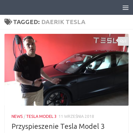
Skip to content
TAGGED:
DAERIK TESLA
0
NEWS
/
TESLA MODEL 3
11 WRZEŚNIA 2018
Przyspieszenie Tesla Model 3