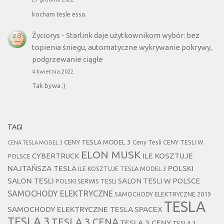
kocham tesle essa.
Życiorys
-
Starlink daje użytkownikom wybór: bez
topienia śniegu, automatyczne wykrywanie pokrywy,
podgrzewanie ciągłe
4 kwietnia 2022
Tak bywa :)
TAGI
CENY TESLA MODEL 3
Ceny Tesli
CENY TESLI W
CENA TESLA MODEL 3
ELON MUSK
CYBERTRUCK
ILE KOSZTUJE
POLSCE
NAJTAŃSZA TESLA
POLSKI
ILE KOSZTUJE TESLA MODEL 3
SALON TESLI
SALON TESLI W POLSCE
POLSKI SERWIS TESLI
SAMOCHODY ELEKTRYCZNE
SAMOCHODY ELEKTRYCZNE 2019
TESLA
SAMOCHODY ELEKTRYCZNE TESLA
SPACEX
TESLA 3
TESLA 3 CENA
TESLA 3 CENY
TESLA 3