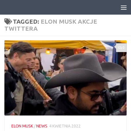
Skip to content
TAGGED:
ELON MUSK AKCJE
TWITTERA
0
ELON MUSK
/
NEWS
4 KWIETNIA 2022