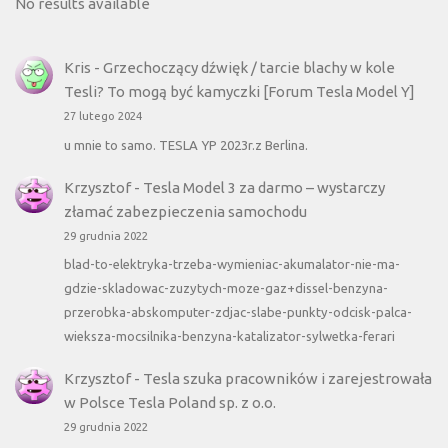
No results available
Kris
-
Grzechoczący dźwięk / tarcie blachy w kole
Tesli? To mogą być kamyczki [Forum Tesla Model Y]
27 lutego 2024
u mnie to samo. TESLA YP 2023r.z Berlina.
Krzysztof
-
Tesla Model 3 za darmo – wystarczy
złamać zabezpieczenia samochodu
29 grudnia 2022
blad-to-elektryka-trzeba-wymieniac-akumalator-nie-ma-
gdzie-skladowac-zuzytych-moze-gaz+dissel-benzyna-
przerobka-abskomputer-zdjac-slabe-punkty-odcisk-palca-
wieksza-mocsilnika-benzyna-katalizator-sylwetka-ferari
Krzysztof
-
Tesla szuka pracowników i zarejestrowała
w Polsce Tesla Poland sp. z o.o.
29 grudnia 2022