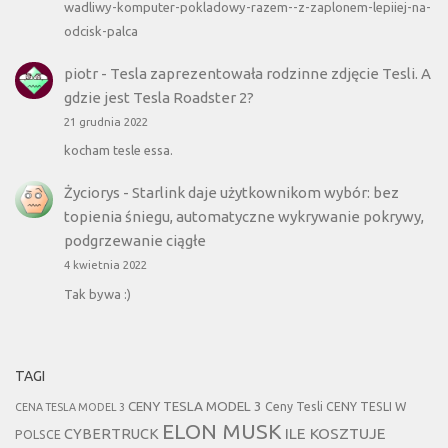
wadliwy-komputer-pokladowy-razem--z-zaplonem-lepiiej-na-
odcisk-palca
piotr
-
Tesla zaprezentowała rodzinne zdjęcie Tesli. A
gdzie jest Tesla Roadster 2?
21 grudnia 2022
kocham tesle essa.
Życiorys
-
Starlink daje użytkownikom wybór: bez
topienia śniegu, automatyczne wykrywanie pokrywy,
podgrzewanie ciągłe
4 kwietnia 2022
Tak bywa :)
TAGI
CENY TESLA MODEL 3
Ceny Tesli
CENY TESLI W
CENA TESLA MODEL 3
ELON MUSK
CYBERTRUCK
ILE KOSZTUJE
POLSCE