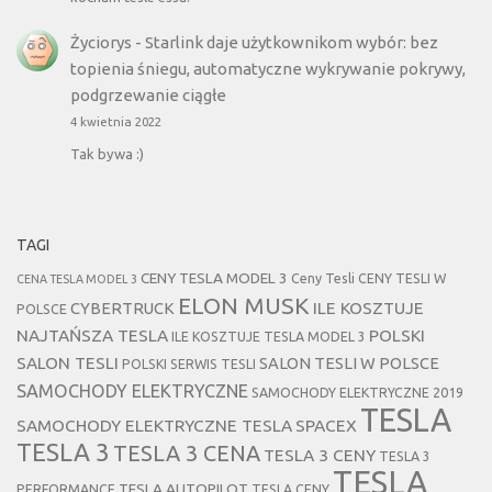
Życiorys
-
Starlink daje użytkownikom wybór: bez
topienia śniegu, automatyczne wykrywanie pokrywy,
podgrzewanie ciągłe
4 kwietnia 2022
Tak bywa :)
TAGI
CENY TESLA MODEL 3
Ceny Tesli
CENY TESLI W
CENA TESLA MODEL 3
ELON MUSK
CYBERTRUCK
ILE KOSZTUJE
POLSCE
NAJTAŃSZA TESLA
POLSKI
ILE KOSZTUJE TESLA MODEL 3
SALON TESLI
SALON TESLI W POLSCE
POLSKI SERWIS TESLI
SAMOCHODY ELEKTRYCZNE
SAMOCHODY ELEKTRYCZNE 2019
TESLA
SAMOCHODY ELEKTRYCZNE TESLA
SPACEX
TESLA 3
TESLA 3 CENA
TESLA 3 CENY
TESLA 3
TESLA
TESLA AUTOPILOT
PERFORMANCE
TESLA CENY