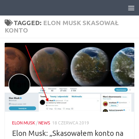
Skip to content
TAGGED:
ELON MUSK SKASOWAŁ
KONTO
ELON MUSK
/
NEWS
18 CZERWCA 2019
Elon Musk: „Skasowałem konto na