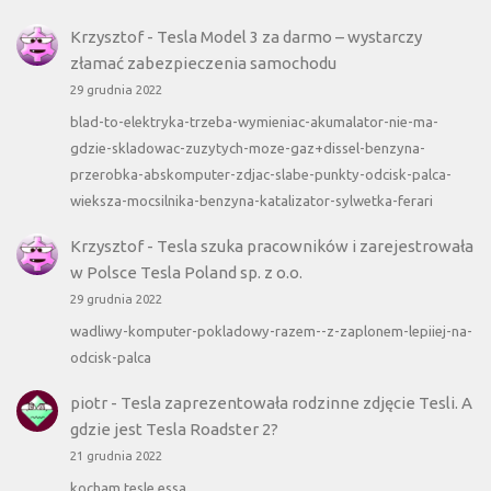
Krzysztof
-
Tesla Model 3 za darmo – wystarczy
złamać zabezpieczenia samochodu
29 grudnia 2022
blad-to-elektryka-trzeba-wymieniac-akumalator-nie-ma-
gdzie-skladowac-zuzytych-moze-gaz+dissel-benzyna-
przerobka-abskomputer-zdjac-slabe-punkty-odcisk-palca-
wieksza-mocsilnika-benzyna-katalizator-sylwetka-ferari
Krzysztof
-
Tesla szuka pracowników i zarejestrowała
w Polsce Tesla Poland sp. z o.o.
29 grudnia 2022
wadliwy-komputer-pokladowy-razem--z-zaplonem-lepiiej-na-
odcisk-palca
piotr
-
Tesla zaprezentowała rodzinne zdjęcie Tesli. A
gdzie jest Tesla Roadster 2?
21 grudnia 2022
kocham tesle essa.