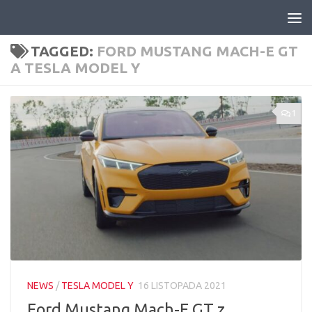
Skip to content
TAGGED:
FORD MUSTANG MACH-E GT
A TESLA MODEL Y
1
NEWS
/
TESLA MODEL Y
16 LISTOPADA 2021
Ford Mustang Mach-E GT z