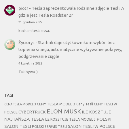
piotr
-
Tesla zaprezentowała rodzinne zdjęcie Tesli. A
gdzie jest Tesla Roadster 2?
21 grudnia 2022
kocham tesle essa.
Życiorys
-
Starlink daje użytkownikom wybór: bez
topienia śniegu, automatyczne wykrywanie pokrywy,
podgrzewanie ciągłe
4 kwietnia 2022
Tak bywa :)
TAGI
CENY TESLA MODEL 3
Ceny Tesli
CENY TESLI W
CENA TESLA MODEL 3
ELON MUSK
CYBERTRUCK
ILE KOSZTUJE
POLSCE
NAJTAŃSZA TESLA
POLSKI
ILE KOSZTUJE TESLA MODEL 3
SALON TESLI
SALON TESLI W POLSCE
POLSKI SERWIS TESLI