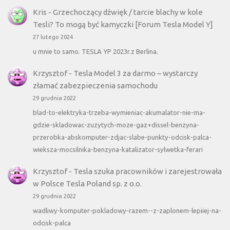
Kris
-
Grzechoczący dźwięk / tarcie blachy w kole
Tesli? To mogą być kamyczki [Forum Tesla Model Y]
27 lutego 2024
u mnie to samo. TESLA YP 2023r.z Berlina.
Krzysztof
-
Tesla Model 3 za darmo – wystarczy
złamać zabezpieczenia samochodu
29 grudnia 2022
blad-to-elektryka-trzeba-wymieniac-akumalator-nie-ma-
gdzie-skladowac-zuzytych-moze-gaz+dissel-benzyna-
przerobka-abskomputer-zdjac-slabe-punkty-odcisk-palca-
wieksza-mocsilnika-benzyna-katalizator-sylwetka-ferari
Krzysztof
-
Tesla szuka pracowników i zarejestrowała
w Polsce Tesla Poland sp. z o.o.
29 grudnia 2022
wadliwy-komputer-pokladowy-razem--z-zaplonem-lepiiej-na-
odcisk-palca