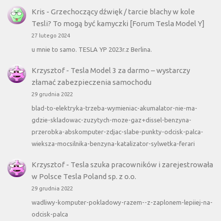
Kris
-
Grzechoczący dźwięk / tarcie blachy w kole
Tesli? To mogą być kamyczki [Forum Tesla Model Y]
27 lutego 2024
u mnie to samo. TESLA YP 2023r.z Berlina.
Krzysztof
-
Tesla Model 3 za darmo – wystarczy
złamać zabezpieczenia samochodu
29 grudnia 2022
blad-to-elektryka-trzeba-wymieniac-akumalator-nie-ma-
gdzie-skladowac-zuzytych-moze-gaz+dissel-benzyna-
przerobka-abskomputer-zdjac-slabe-punkty-odcisk-palca-
wieksza-mocsilnika-benzyna-katalizator-sylwetka-ferari
Krzysztof
-
Tesla szuka pracowników i zarejestrowała
w Polsce Tesla Poland sp. z o.o.
29 grudnia 2022
wadliwy-komputer-pokladowy-razem--z-zaplonem-lepiiej-na-
odcisk-palca