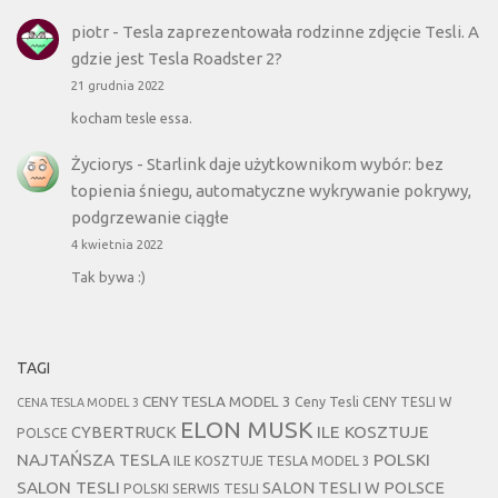
piotr
-
Tesla zaprezentowała rodzinne zdjęcie Tesli. A
gdzie jest Tesla Roadster 2?
21 grudnia 2022
kocham tesle essa.
Życiorys
-
Starlink daje użytkownikom wybór: bez
topienia śniegu, automatyczne wykrywanie pokrywy,
podgrzewanie ciągłe
4 kwietnia 2022
Tak bywa :)
TAGI
CENY TESLA MODEL 3
Ceny Tesli
CENY TESLI W
CENA TESLA MODEL 3
ELON MUSK
CYBERTRUCK
ILE KOSZTUJE
POLSCE
NAJTAŃSZA TESLA
POLSKI
ILE KOSZTUJE TESLA MODEL 3
SALON TESLI
SALON TESLI W POLSCE
POLSKI SERWIS TESLI