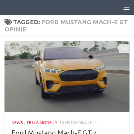
Skip to content
TAGGED:
FORD MUSTANG MACH-E GT
OPINIE
1
NEWS
/
TESLA MODEL Y
16 LISTOPADA 2021
Ford Mustang Mach-E GT z