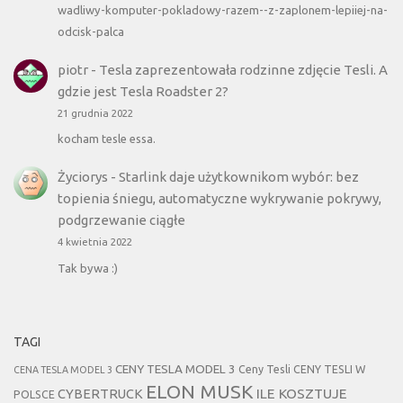
wadliwy-komputer-pokladowy-razem--z-zaplonem-lepiiej-na-
odcisk-palca
piotr
-
Tesla zaprezentowała rodzinne zdjęcie Tesli. A
gdzie jest Tesla Roadster 2?
21 grudnia 2022
kocham tesle essa.
Życiorys
-
Starlink daje użytkownikom wybór: bez
topienia śniegu, automatyczne wykrywanie pokrywy,
podgrzewanie ciągłe
4 kwietnia 2022
Tak bywa :)
TAGI
CENY TESLA MODEL 3
Ceny Tesli
CENY TESLI W
CENA TESLA MODEL 3
ELON MUSK
CYBERTRUCK
ILE KOSZTUJE
POLSCE