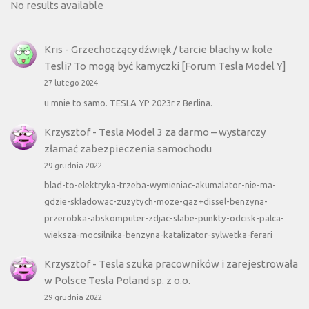
No results available
Kris
-
Grzechoczący dźwięk / tarcie blachy w kole
Tesli? To mogą być kamyczki [Forum Tesla Model Y]
27 lutego 2024
u mnie to samo. TESLA YP 2023r.z Berlina.
Krzysztof
-
Tesla Model 3 za darmo – wystarczy
złamać zabezpieczenia samochodu
29 grudnia 2022
blad-to-elektryka-trzeba-wymieniac-akumalator-nie-ma-
gdzie-skladowac-zuzytych-moze-gaz+dissel-benzyna-
przerobka-abskomputer-zdjac-slabe-punkty-odcisk-palca-
wieksza-mocsilnika-benzyna-katalizator-sylwetka-ferari
Krzysztof
-
Tesla szuka pracowników i zarejestrowała
w Polsce Tesla Poland sp. z o.o.
29 grudnia 2022