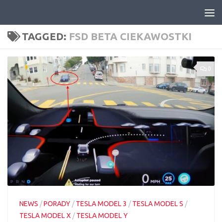
Skip to content
TAGGED:
FSD BETA CIEKAWOSTKI
0
NEWS
/
PORADY
/
TESLA MODEL 3
/
TESLA MODEL S
/
TESLA MODEL X
/
TESLA MODEL Y