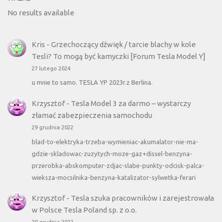
No results available
Kris
-
Grzechoczący dźwięk / tarcie blachy w kole
Tesli? To mogą być kamyczki [Forum Tesla Model Y]
27 lutego 2024
u mnie to samo. TESLA YP 2023r.z Berlina.
Krzysztof
-
Tesla Model 3 za darmo – wystarczy
złamać zabezpieczenia samochodu
29 grudnia 2022
blad-to-elektryka-trzeba-wymieniac-akumalator-nie-ma-
gdzie-skladowac-zuzytych-moze-gaz+dissel-benzyna-
przerobka-abskomputer-zdjac-slabe-punkty-odcisk-palca-
wieksza-mocsilnika-benzyna-katalizator-sylwetka-ferari
Krzysztof
-
Tesla szuka pracowników i zarejestrowała
w Polsce Tesla Poland sp. z o.o.
29 grudnia 2022