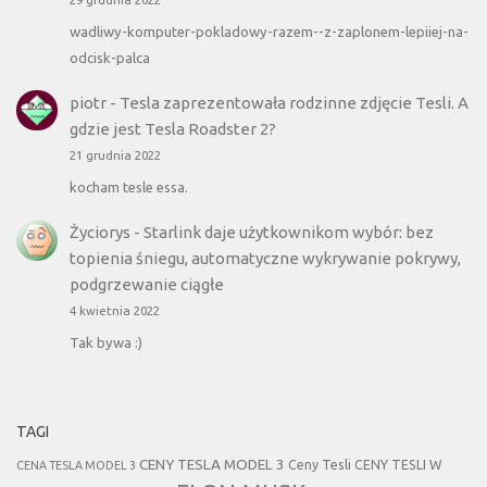
wadliwy-komputer-pokladowy-razem--z-zaplonem-lepiiej-na-
odcisk-palca
piotr
-
Tesla zaprezentowała rodzinne zdjęcie Tesli. A
gdzie jest Tesla Roadster 2?
21 grudnia 2022
kocham tesle essa.
Życiorys
-
Starlink daje użytkownikom wybór: bez
topienia śniegu, automatyczne wykrywanie pokrywy,
podgrzewanie ciągłe
4 kwietnia 2022
Tak bywa :)
TAGI
CENY TESLA MODEL 3
Ceny Tesli
CENY TESLI W
CENA TESLA MODEL 3