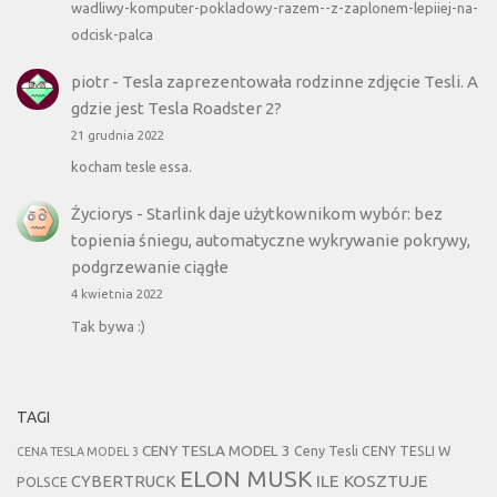
wadliwy-komputer-pokladowy-razem--z-zaplonem-lepiiej-na-
odcisk-palca
piotr
-
Tesla zaprezentowała rodzinne zdjęcie Tesli. A
gdzie jest Tesla Roadster 2?
21 grudnia 2022
kocham tesle essa.
Życiorys
-
Starlink daje użytkownikom wybór: bez
topienia śniegu, automatyczne wykrywanie pokrywy,
podgrzewanie ciągłe
4 kwietnia 2022
Tak bywa :)
TAGI
CENY TESLA MODEL 3
Ceny Tesli
CENY TESLI W
CENA TESLA MODEL 3
ELON MUSK
CYBERTRUCK
ILE KOSZTUJE
POLSCE