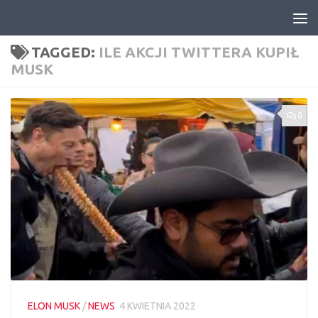
Skip to content
TAGGED:
ILE AKCJI TWITTERA KUPIŁ
MUSK
0
ELON MUSK
/
NEWS
4 KWIETNIA 2022