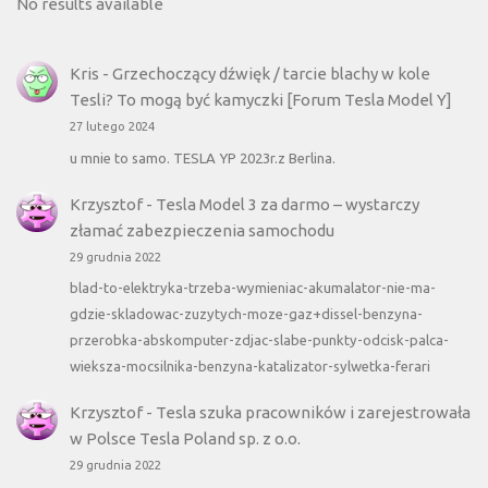
No results available
Kris
-
Grzechoczący dźwięk / tarcie blachy w kole
Tesli? To mogą być kamyczki [Forum Tesla Model Y]
27 lutego 2024
u mnie to samo. TESLA YP 2023r.z Berlina.
Krzysztof
-
Tesla Model 3 za darmo – wystarczy
złamać zabezpieczenia samochodu
29 grudnia 2022
blad-to-elektryka-trzeba-wymieniac-akumalator-nie-ma-
gdzie-skladowac-zuzytych-moze-gaz+dissel-benzyna-
przerobka-abskomputer-zdjac-slabe-punkty-odcisk-palca-
wieksza-mocsilnika-benzyna-katalizator-sylwetka-ferari
Krzysztof
-
Tesla szuka pracowników i zarejestrowała
w Polsce Tesla Poland sp. z o.o.
29 grudnia 2022