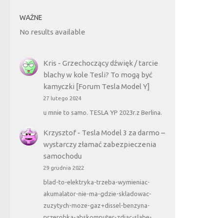
WAŻNE
No results available
Kris
-
Grzechoczący dźwięk / tarcie
blachy w kole Tesli? To mogą być
kamyczki [Forum Tesla Model Y]
27 lutego 2024
u mnie to samo. TESLA YP 2023r.z Berlina.
Krzysztof
-
Tesla Model 3 za darmo –
wystarczy złamać zabezpieczenia
samochodu
29 grudnia 2022
blad-to-elektryka-trzeba-wymieniac-
akumalator-nie-ma-gdzie-skladowac-
zuzytych-moze-gaz+dissel-benzyna-
przerobka-abskomputer-zdjac-slabe-