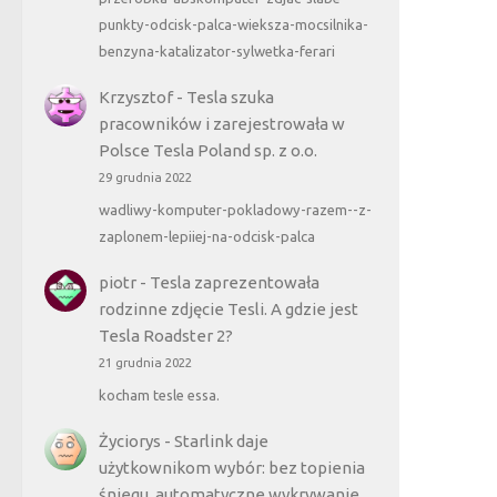
punkty-odcisk-palca-wieksza-mocsilnika-
benzyna-katalizator-sylwetka-ferari
Krzysztof
-
Tesla szuka
pracowników i zarejestrowała w
Polsce Tesla Poland sp. z o.o.
29 grudnia 2022
wadliwy-komputer-pokladowy-razem--z-
zaplonem-lepiiej-na-odcisk-palca
piotr
-
Tesla zaprezentowała
rodzinne zdjęcie Tesli. A gdzie jest
Tesla Roadster 2?
21 grudnia 2022
kocham tesle essa.
Życiorys
-
Starlink daje
użytkownikom wybór: bez topienia
śniegu, automatyczne wykrywanie