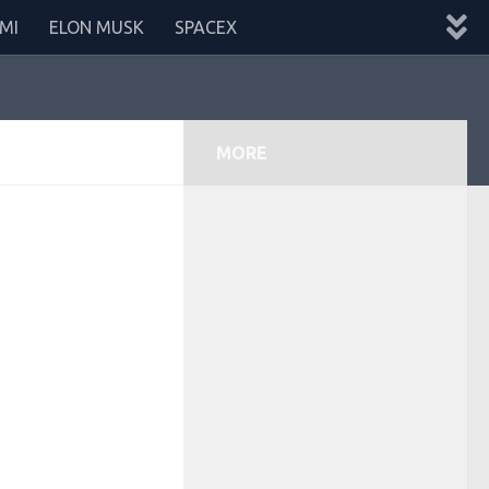
MI
ELON MUSK
SPACEX
MORE