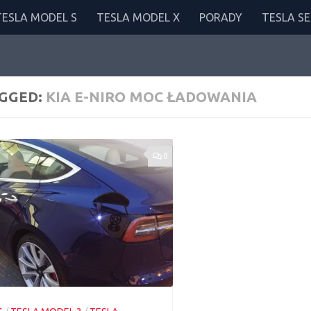
TESLA MODEL S
TESLA MODEL X
PORADY
TESLA SE
GGED:
KIA E-NIRO MOC ŁADOWANIA
0