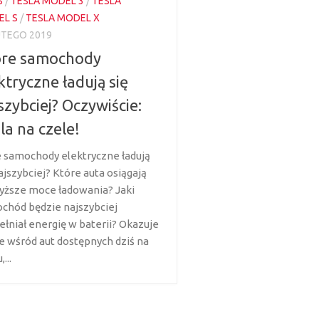
S
/
TESLA MODEL 3
/
TESLA
L S
/
TESLA MODEL X
UTEGO 2019
óre samochody
ktryczne ładują się
szybciej? Oczywiście:
la na czele!
e samochody elektryczne ładują
ajszybciej? Które auta osiągają
yższe moce ładowania? Jaki
chód będzie najszybciej
ełniał energię w baterii? Okazuje
że wśród aut dostępnych dziś na
...