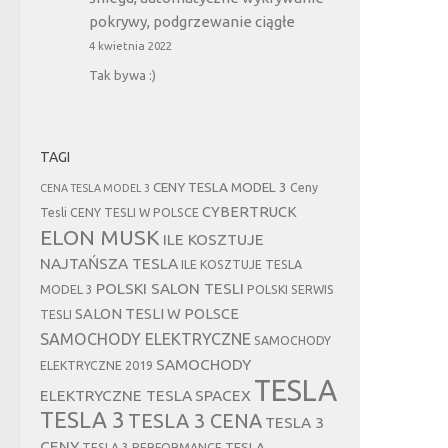
pokrywy, podgrzewanie ciągłe
4 kwietnia 2022
Tak bywa :)
TAGI
CENY TESLA MODEL 3
Ceny
CENA TESLA MODEL 3
CYBERTRUCK
Tesli
CENY TESLI W POLSCE
ELON MUSK
ILE KOSZTUJE
NAJTAŃSZA TESLA
ILE KOSZTUJE TESLA
POLSKI SALON TESLI
MODEL 3
POLSKI SERWIS
SALON TESLI W POLSCE
TESLI
SAMOCHODY ELEKTRYCZNE
SAMOCHODY
SAMOCHODY
ELEKTRYCZNE 2019
TESLA
ELEKTRYCZNE TESLA
SPACEX
TESLA 3
TESLA 3 CENA
TESLA 3
CENY
TESLA
TESLA 3 PERFORMANCE