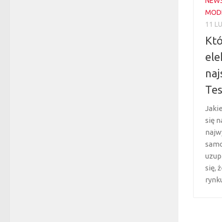
NEW
MODE
11 L
Kt
ele
naj
Tes
Jaki
się n
najw
samo
uzup
się, 
rynku,