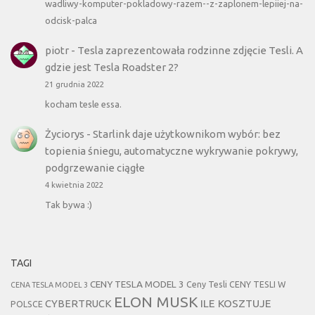
wadliwy-komputer-pokladowy-razem--z-zaplonem-lepiiej-na-
odcisk-palca
piotr
-
Tesla zaprezentowała rodzinne zdjęcie Tesli. A
gdzie jest Tesla Roadster 2?
21 grudnia 2022
kocham tesle essa.
Życiorys
-
Starlink daje użytkownikom wybór: bez
topienia śniegu, automatyczne wykrywanie pokrywy,
podgrzewanie ciągłe
4 kwietnia 2022
Tak bywa :)
TAGI
CENY TESLA MODEL 3
Ceny Tesli
CENY TESLI W
CENA TESLA MODEL 3
ELON MUSK
CYBERTRUCK
ILE KOSZTUJE
POLSCE