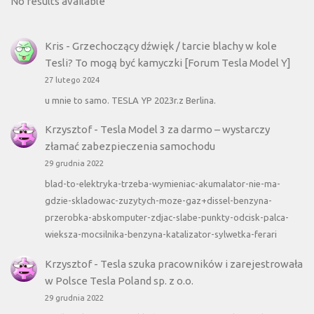
No results available
Kris
-
Grzechoczący dźwięk / tarcie blachy w kole
Tesli? To mogą być kamyczki [Forum Tesla Model Y]
27 lutego 2024
u mnie to samo. TESLA YP 2023r.z Berlina.
Krzysztof
-
Tesla Model 3 za darmo – wystarczy
złamać zabezpieczenia samochodu
29 grudnia 2022
blad-to-elektryka-trzeba-wymieniac-akumalator-nie-ma-
gdzie-skladowac-zuzytych-moze-gaz+dissel-benzyna-
przerobka-abskomputer-zdjac-slabe-punkty-odcisk-palca-
wieksza-mocsilnika-benzyna-katalizator-sylwetka-ferari
Krzysztof
-
Tesla szuka pracowników i zarejestrowała
w Polsce Tesla Poland sp. z o.o.
29 grudnia 2022