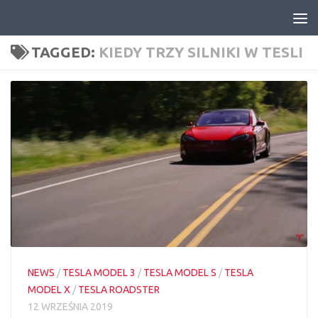
Skip to content
TAGGED:
KIEDY TRZY SILNIKI W TESLI
NEWS
/
TESLA MODEL 3
/
TESLA MODEL S
/
TESLA
MODEL X
/
TESLA ROADSTER
12 WRZEŚNIA 2019