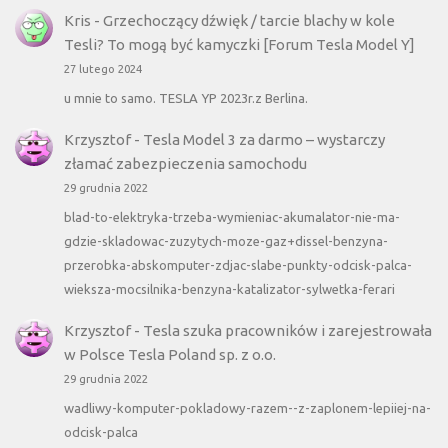
Kris
-
Grzechoczący dźwięk / tarcie blachy w kole
Tesli? To mogą być kamyczki [Forum Tesla Model Y]
27 lutego 2024
u mnie to samo. TESLA YP 2023r.z Berlina.
Krzysztof
-
Tesla Model 3 za darmo – wystarczy
złamać zabezpieczenia samochodu
29 grudnia 2022
blad-to-elektryka-trzeba-wymieniac-akumalator-nie-ma-
gdzie-skladowac-zuzytych-moze-gaz+dissel-benzyna-
przerobka-abskomputer-zdjac-slabe-punkty-odcisk-palca-
wieksza-mocsilnika-benzyna-katalizator-sylwetka-ferari
Krzysztof
-
Tesla szuka pracowników i zarejestrowała
w Polsce Tesla Poland sp. z o.o.
29 grudnia 2022
wadliwy-komputer-pokladowy-razem--z-zaplonem-lepiiej-na-
odcisk-palca