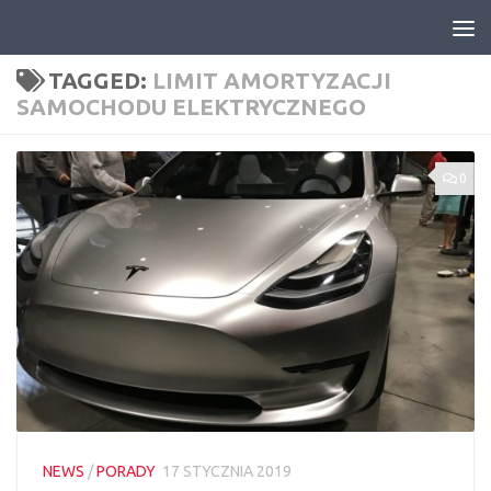
Skip to content
TAGGED:
LIMIT AMORTYZACJI
SAMOCHODU ELEKTRYCZNEGO
0
NEWS
/
PORADY
17 STYCZNIA 2019