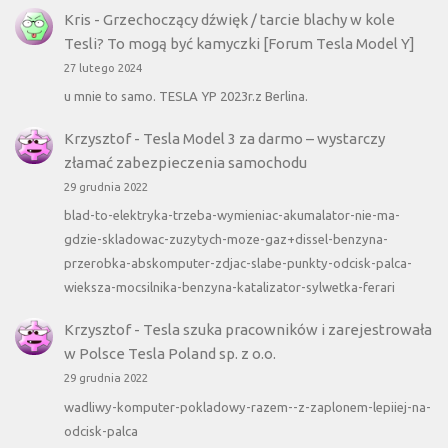
Kris
-
Grzechoczący dźwięk / tarcie blachy w kole
Tesli? To mogą być kamyczki [Forum Tesla Model Y]
27 lutego 2024
u mnie to samo. TESLA YP 2023r.z Berlina.
Krzysztof
-
Tesla Model 3 za darmo – wystarczy
złamać zabezpieczenia samochodu
29 grudnia 2022
blad-to-elektryka-trzeba-wymieniac-akumalator-nie-ma-
gdzie-skladowac-zuzytych-moze-gaz+dissel-benzyna-
przerobka-abskomputer-zdjac-slabe-punkty-odcisk-palca-
wieksza-mocsilnika-benzyna-katalizator-sylwetka-ferari
Krzysztof
-
Tesla szuka pracowników i zarejestrowała
w Polsce Tesla Poland sp. z o.o.
29 grudnia 2022
wadliwy-komputer-pokladowy-razem--z-zaplonem-lepiiej-na-
odcisk-palca