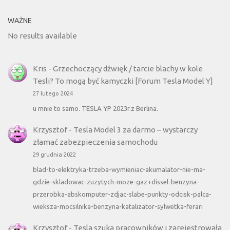
WAŻNE
No results available
Kris
-
Grzechoczący dźwięk / tarcie blachy w kole
Tesli? To mogą być kamyczki [Forum Tesla Model Y]
27 lutego 2024
u mnie to samo. TESLA YP 2023r.z Berlina.
Krzysztof
-
Tesla Model 3 za darmo – wystarczy
złamać zabezpieczenia samochodu
29 grudnia 2022
blad-to-elektryka-trzeba-wymieniac-akumalator-nie-ma-
gdzie-skladowac-zuzytych-moze-gaz+dissel-benzyna-
przerobka-abskomputer-zdjac-slabe-punkty-odcisk-palca-
wieksza-mocsilnika-benzyna-katalizator-sylwetka-ferari
Krzysztof
-
Tesla szuka pracowników i zarejestrowała