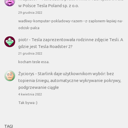
w Polsce Tesla Poland sp. z o.o.
29 grudnia 2022
wadliwy-komputer-pokladowy-razem--z-zaplonem-lepiiej-na-
odcisk-palca
piotr
-
Tesla zaprezentowała rodzinne zdjęcie Tesli. A
gdzie jest Tesla Roadster 2?
21 grudnia 2022
kocham tesle essa.
Życiorys
-
Starlink daje użytkownikom wybór: bez
topienia śniegu, automatyczne wykrywanie pokrywy,
podgrzewanie ciągłe
4 kwietnia 2022
Tak bywa :)
TAGI