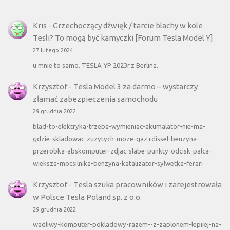
Kris
-
Grzechoczący dźwięk / tarcie blachy w kole
Tesli? To mogą być kamyczki [Forum Tesla Model Y]
27 lutego 2024
u mnie to samo. TESLA YP 2023r.z Berlina.
Krzysztof
-
Tesla Model 3 za darmo – wystarczy
złamać zabezpieczenia samochodu
29 grudnia 2022
blad-to-elektryka-trzeba-wymieniac-akumalator-nie-ma-
gdzie-skladowac-zuzytych-moze-gaz+dissel-benzyna-
przerobka-abskomputer-zdjac-slabe-punkty-odcisk-palca-
wieksza-mocsilnika-benzyna-katalizator-sylwetka-ferari
Krzysztof
-
Tesla szuka pracowników i zarejestrowała
w Polsce Tesla Poland sp. z o.o.
29 grudnia 2022
wadliwy-komputer-pokladowy-razem--z-zaplonem-lepiiej-na-