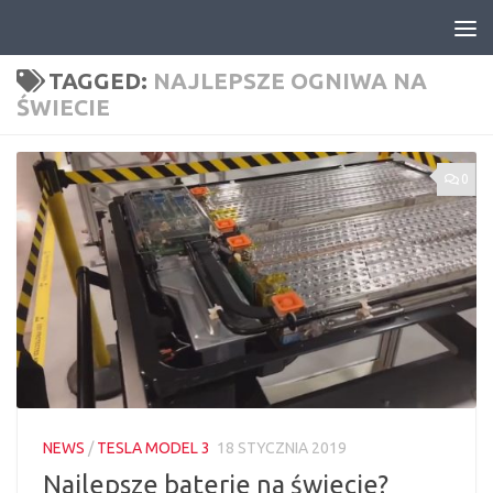
Skip to content
TAGGED:
NAJLEPSZE OGNIWA NA
ŚWIECIE
0
NEWS
/
TESLA MODEL 3
18 STYCZNIA 2019
Najlepsze baterie na świecie?