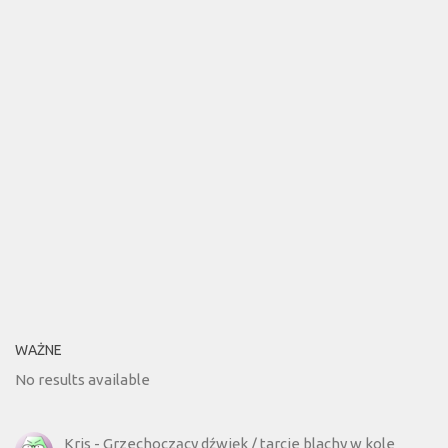
WAŻNE
No results available
Kris
-
Grzechoczący dźwięk / tarcie blachy w kole