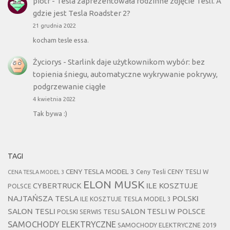
piotr
-
Tesla zaprezentowała rodzinne zdjęcie Tesli. A
gdzie jest Tesla Roadster 2?
21 grudnia 2022
kocham tesle essa.
Życiorys
-
Starlink daje użytkownikom wybór: bez
topienia śniegu, automatyczne wykrywanie pokrywy,
podgrzewanie ciągłe
4 kwietnia 2022
Tak bywa :)
TAGI
CENY TESLA MODEL 3
Ceny Tesli
CENY TESLI W
CENA TESLA MODEL 3
ELON MUSK
CYBERTRUCK
ILE KOSZTUJE
POLSCE
NAJTAŃSZA TESLA
POLSKI
ILE KOSZTUJE TESLA MODEL 3
SALON TESLI
SALON TESLI W POLSCE
POLSKI SERWIS TESLI
SAMOCHODY ELEKTRYCZNE
SAMOCHODY ELEKTRYCZNE 2019