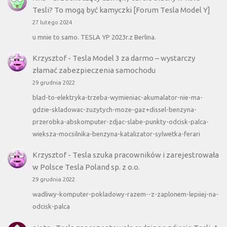
Tesli? To mogą być kamyczki [Forum Tesla Model Y]
27 lutego 2024
u mnie to samo. TESLA YP 2023r.z Berlina.
Krzysztof
-
Tesla Model 3 za darmo – wystarczy
złamać zabezpieczenia samochodu
29 grudnia 2022
blad-to-elektryka-trzeba-wymieniac-akumalator-nie-ma-
gdzie-skladowac-zuzytych-moze-gaz+dissel-benzyna-
przerobka-abskomputer-zdjac-slabe-punkty-odcisk-palca-
wieksza-mocsilnika-benzyna-katalizator-sylwetka-ferari
Krzysztof
-
Tesla szuka pracowników i zarejestrowała
w Polsce Tesla Poland sp. z o.o.
29 grudnia 2022
wadliwy-komputer-pokladowy-razem--z-zaplonem-lepiiej-na-
odcisk-palca