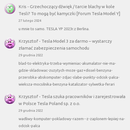
Kris
-
Grzechoczący dźwięk / tarcie blachy w kole
Tesli? To mogą być kamyczki [Forum Tesla Model Y]
27 lutego 2024
u mnie to samo. TESLA YP 2023r.z Berlina.
Krzysztof
-
Tesla Model 3 za darmo – wystarczy
złamać zabezpieczenia samochodu
29 grudnia 2022
blad-to-elektryka-trzeba-wymieniac-akumalator-nie-ma-
gdzie-skladowac-zuzytych-moze-gaz+dissel-benzyna-
przerobka-abskomputer-zdjac-slabe-punkty-odcisk-palca-
wieksza-mocsilnika-benzyna-katalizator-sylwetka-ferari
Krzysztof
-
Tesla szuka pracowników i zarejestrowała
w Polsce Tesla Poland sp. z o.o.
29 grudnia 2022
wadliwy-komputer-pokladowy-razem--z-zaplonem-lepiiej-na-
odcisk-palca