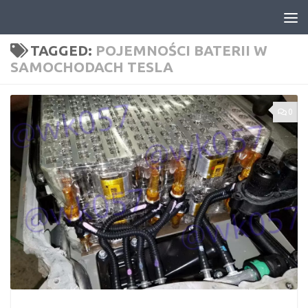
Skip to content
TAGGED:
POJEMNOŚCI BATERII W
SAMOCHODACH TESLA
0