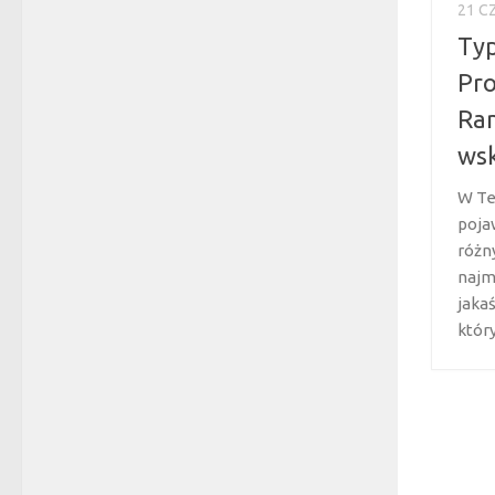
21 C
Typ
Pro
Ran
wsk
W Te
pojaw
różn
najm
jakaś
który.