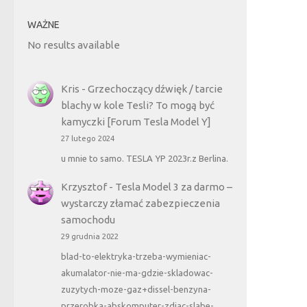
WAŻNE
No results available
Kris
-
Grzechoczący dźwięk / tarcie
blachy w kole Tesli? To mogą być
kamyczki [Forum Tesla Model Y]
27 lutego 2024
u mnie to samo. TESLA YP 2023r.z Berlina.
Krzysztof
-
Tesla Model 3 za darmo –
wystarczy złamać zabezpieczenia
samochodu
29 grudnia 2022
blad-to-elektryka-trzeba-wymieniac-
akumalator-nie-ma-gdzie-skladowac-
zuzytych-moze-gaz+dissel-benzyna-
przerobka-abskomputer-zdjac-slabe-