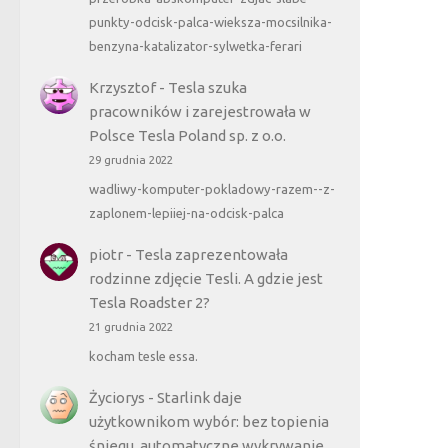
punkty-odcisk-palca-wieksza-mocsilnika-
benzyna-katalizator-sylwetka-ferari
Krzysztof
-
Tesla szuka
pracowników i zarejestrowała w
Polsce Tesla Poland sp. z o.o.
29 grudnia 2022
wadliwy-komputer-pokladowy-razem--z-
zaplonem-lepiiej-na-odcisk-palca
piotr
-
Tesla zaprezentowała
rodzinne zdjęcie Tesli. A gdzie jest
Tesla Roadster 2?
21 grudnia 2022
kocham tesle essa.
Życiorys
-
Starlink daje
użytkownikom wybór: bez topienia
śniegu, automatyczne wykrywanie