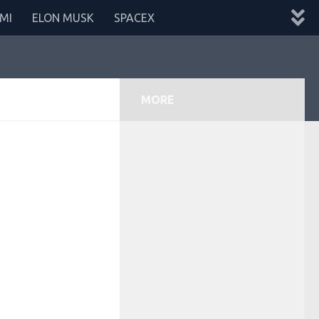
MI
ELON MUSK
SPACEX
MORE