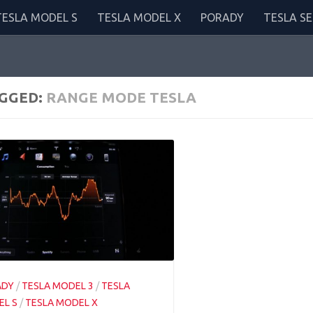
TESLA MODEL S
TESLA MODEL X
PORADY
TESLA SE
GGED:
RANGE MODE TESLA
ADY
/
TESLA MODEL 3
/
TESLA
L S
/
TESLA MODEL X