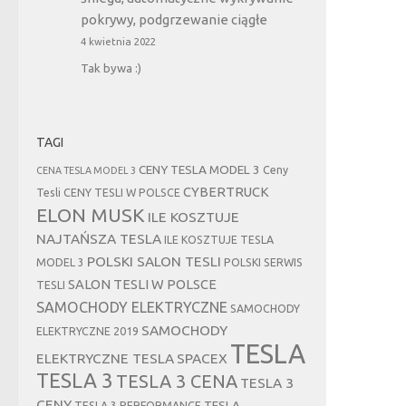
pokrywy, podgrzewanie ciągłe
4 kwietnia 2022
Tak bywa :)
TAGI
CENY TESLA MODEL 3
Ceny
CENA TESLA MODEL 3
CYBERTRUCK
Tesli
CENY TESLI W POLSCE
ELON MUSK
ILE KOSZTUJE
NAJTAŃSZA TESLA
ILE KOSZTUJE TESLA
POLSKI SALON TESLI
MODEL 3
POLSKI SERWIS
SALON TESLI W POLSCE
TESLI
SAMOCHODY ELEKTRYCZNE
SAMOCHODY
SAMOCHODY
ELEKTRYCZNE 2019
TESLA
ELEKTRYCZNE TESLA
SPACEX
TESLA 3
TESLA 3 CENA
TESLA 3
CENY
TESLA
TESLA 3 PERFORMANCE