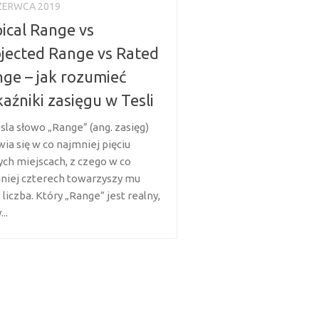
ZERWCA 2019
ical Range vs
jected Range vs Rated
ge – jak rozumieć
aźniki zasięgu w Tesli
sla słowo „Range” (ang. zasięg)
ia się w co najmniej pięciu
ych miejscach, z czego w co
niej czterech towarzyszy mu
 liczba. Który „Range” jest realny,
..