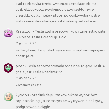
blad-to-elektryka-trzeba-wymieniac-akumalator-nie-ma-
gdzie-skladowac-zuzytych-moze-gaz+dissel-benzyna-
przerobka-abskomputer-zdjac-slabe-punkty-odcisk-palca-
wieksza-mocsilnika-benzyna-katalizator-sylwetka-ferari
Krzysztof
-
Tesla szuka pracowników i zarejestrowała
w Polsce Tesla Poland sp. z o.o.
29 grudnia 2022
wadliwy-komputer-pokladowy-razem--z-zaplonem-lepiiej-na-
odcisk-palca
piotr
-
Tesla zaprezentowała rodzinne zdjęcie Tesli. A
gdzie jest Tesla Roadster 2?
21 grudnia 2022
kocham tesle essa.
Życiorys
-
Starlink daje użytkownikom wybór: bez
topienia śniegu, automatyczne wykrywanie pokrywy,
podgrzewanie ciągłe