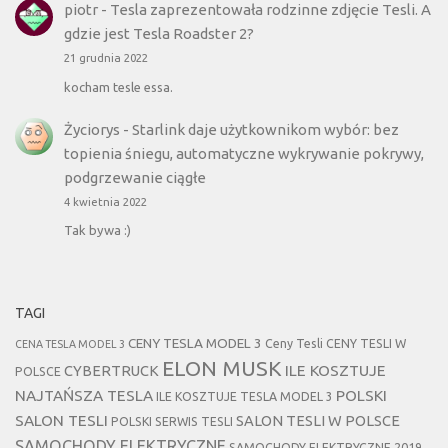
piotr
-
Tesla zaprezentowała rodzinne zdjęcie Tesli. A
gdzie jest Tesla Roadster 2?
21 grudnia 2022
kocham tesle essa.
Życiorys
-
Starlink daje użytkownikom wybór: bez
topienia śniegu, automatyczne wykrywanie pokrywy,
podgrzewanie ciągłe
4 kwietnia 2022
Tak bywa :)
TAGI
CENY TESLA MODEL 3
Ceny Tesli
CENY TESLI W
CENA TESLA MODEL 3
ELON MUSK
CYBERTRUCK
ILE KOSZTUJE
POLSCE
NAJTAŃSZA TESLA
POLSKI
ILE KOSZTUJE TESLA MODEL 3
SALON TESLI
SALON TESLI W POLSCE
POLSKI SERWIS TESLI
SAMOCHODY ELEKTRYCZNE
SAMOCHODY ELEKTRYCZNE 2019