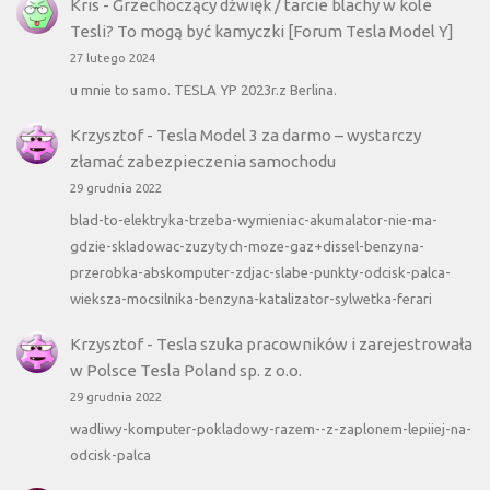
Kris
-
Grzechoczący dźwięk / tarcie blachy w kole
Tesli? To mogą być kamyczki [Forum Tesla Model Y]
27 lutego 2024
u mnie to samo. TESLA YP 2023r.z Berlina.
Krzysztof
-
Tesla Model 3 za darmo – wystarczy
złamać zabezpieczenia samochodu
29 grudnia 2022
blad-to-elektryka-trzeba-wymieniac-akumalator-nie-ma-
gdzie-skladowac-zuzytych-moze-gaz+dissel-benzyna-
przerobka-abskomputer-zdjac-slabe-punkty-odcisk-palca-
wieksza-mocsilnika-benzyna-katalizator-sylwetka-ferari
Krzysztof
-
Tesla szuka pracowników i zarejestrowała
w Polsce Tesla Poland sp. z o.o.
29 grudnia 2022
wadliwy-komputer-pokladowy-razem--z-zaplonem-lepiiej-na-
odcisk-palca