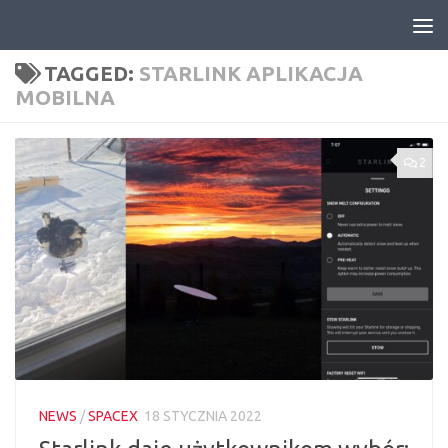
Skip to content
TAGGED:
STARLINK APLIKACJA
MOBILNA
2
NEWS
/
SPACEX
18 STYCZNIA 2022