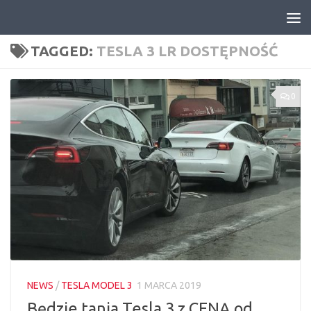
Skip to content
TAGGED:
TESLA 3 LR DOSTĘPNOŚĆ
0
NEWS
/
TESLA MODEL 3
1 MARCA 2019
Będzie tania Tesla 3 z CENĄ od