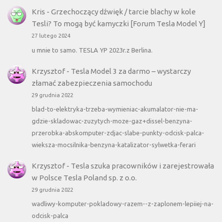
Kris
-
Grzechoczący dźwięk / tarcie blachy w kole
Tesli? To mogą być kamyczki [Forum Tesla Model Y]
27 lutego 2024
u mnie to samo. TESLA YP 2023r.z Berlina.
Krzysztof
-
Tesla Model 3 za darmo – wystarczy
złamać zabezpieczenia samochodu
29 grudnia 2022
blad-to-elektryka-trzeba-wymieniac-akumalator-nie-ma-
gdzie-skladowac-zuzytych-moze-gaz+dissel-benzyna-
przerobka-abskomputer-zdjac-slabe-punkty-odcisk-palca-
wieksza-mocsilnika-benzyna-katalizator-sylwetka-ferari
Krzysztof
-
Tesla szuka pracowników i zarejestrowała
w Polsce Tesla Poland sp. z o.o.
29 grudnia 2022
wadliwy-komputer-pokladowy-razem--z-zaplonem-lepiiej-na-
odcisk-palca