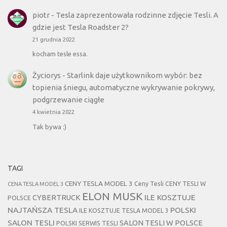
piotr
-
Tesla zaprezentowała rodzinne zdjęcie Tesli. A
gdzie jest Tesla Roadster 2?
21 grudnia 2022
kocham tesle essa.
Życiorys
-
Starlink daje użytkownikom wybór: bez
topienia śniegu, automatyczne wykrywanie pokrywy,
podgrzewanie ciągłe
4 kwietnia 2022
Tak bywa :)
TAGI
CENY TESLA MODEL 3
Ceny Tesli
CENY TESLI W
CENA TESLA MODEL 3
ELON MUSK
CYBERTRUCK
ILE KOSZTUJE
POLSCE
NAJTAŃSZA TESLA
POLSKI
ILE KOSZTUJE TESLA MODEL 3
SALON TESLI
SALON TESLI W POLSCE
POLSKI SERWIS TESLI