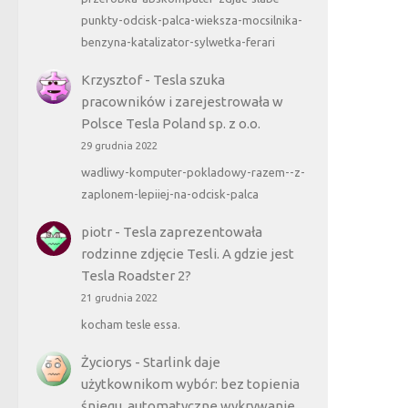
punkty-odcisk-palca-wieksza-mocsilnika-
benzyna-katalizator-sylwetka-ferari
Krzysztof
-
Tesla szuka
pracowników i zarejestrowała w
Polsce Tesla Poland sp. z o.o.
29 grudnia 2022
wadliwy-komputer-pokladowy-razem--z-
zaplonem-lepiiej-na-odcisk-palca
piotr
-
Tesla zaprezentowała
rodzinne zdjęcie Tesli. A gdzie jest
Tesla Roadster 2?
21 grudnia 2022
kocham tesle essa.
Życiorys
-
Starlink daje
użytkownikom wybór: bez topienia
śniegu, automatyczne wykrywanie