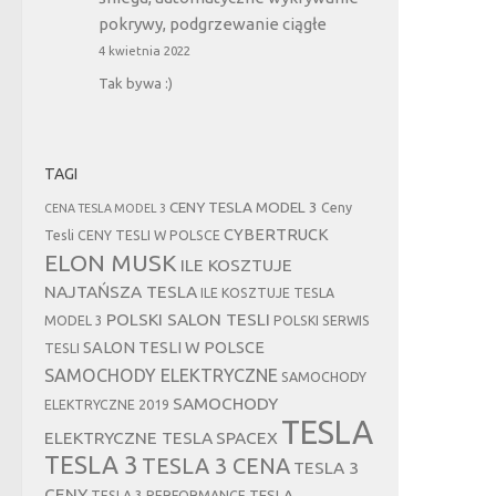
pokrywy, podgrzewanie ciągłe
4 kwietnia 2022
Tak bywa :)
TAGI
CENY TESLA MODEL 3
Ceny
CENA TESLA MODEL 3
CYBERTRUCK
Tesli
CENY TESLI W POLSCE
ELON MUSK
ILE KOSZTUJE
NAJTAŃSZA TESLA
ILE KOSZTUJE TESLA
POLSKI SALON TESLI
MODEL 3
POLSKI SERWIS
SALON TESLI W POLSCE
TESLI
SAMOCHODY ELEKTRYCZNE
SAMOCHODY
SAMOCHODY
ELEKTRYCZNE 2019
TESLA
ELEKTRYCZNE TESLA
SPACEX
TESLA 3
TESLA 3 CENA
TESLA 3
CENY
TESLA
TESLA 3 PERFORMANCE