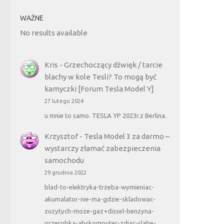
WAŻNE
No results available
Kris
-
Grzechoczący dźwięk / tarcie
blachy w kole Tesli? To mogą być
kamyczki [Forum Tesla Model Y]
27 lutego 2024
u mnie to samo. TESLA YP 2023r.z Berlina.
Krzysztof
-
Tesla Model 3 za darmo –
wystarczy złamać zabezpieczenia
samochodu
29 grudnia 2022
blad-to-elektryka-trzeba-wymieniac-
akumalator-nie-ma-gdzie-skladowac-
zuzytych-moze-gaz+dissel-benzyna-
przerobka-abskomputer-zdjac-slabe-