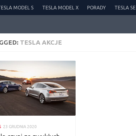
TESLA MODEL S
TESLA MODEL X
PORADY
TESLA SE
GGED:
TESLA AKCJE
S
23 GRUDNIA 2020