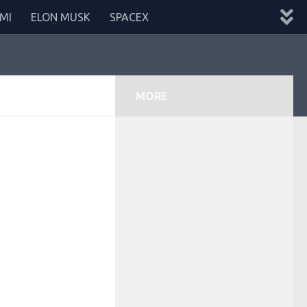
MI
ELON MUSK
SPACEX
MORE