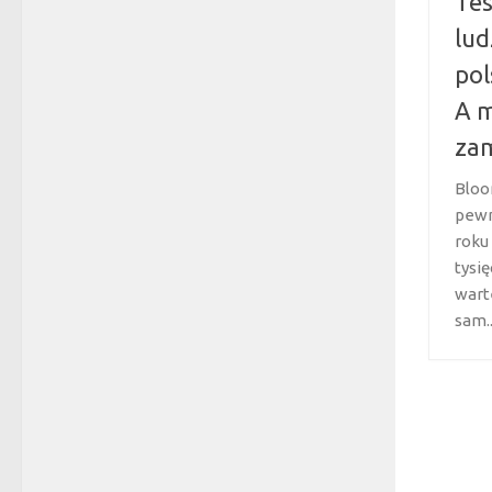
Tes
lud
pol
A m
za
Bloo
pewn
roku
tysię
wart
sam..