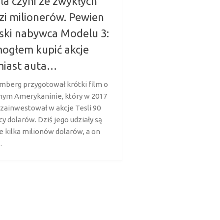
la czyni ze zwykłych
zi milionerów. Pewien
ski nabywca Modelu 3:
ogłem kupić akcje
miast auta…
mberg przygotował krótki film o
ym Amerykaninie, który w 2017
 zainwestował w akcje Tesli 90
cy dolarów. Dziś jego udziały są
e kilka milionów dolarów, a on
.