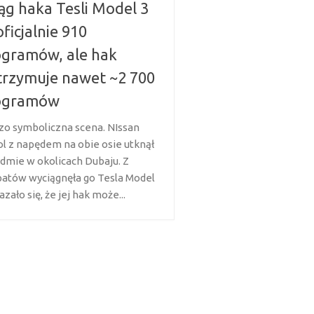
ąg haka Tesli Model 3
oficjalnie 910
ogramów, ale hak
rzymuje nawet ~2 700
logramów
zo symboliczna scena. NIssan
ol z napędem na obie osie utknął
dmie w okolicach Dubaju. Z
patów wyciągnęła go Tesla Model
azało się, że jej hak może...