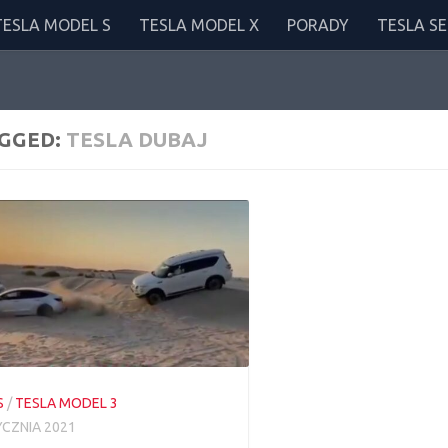
TESLA MODEL S
TESLA MODEL X
PORADY
TESLA SE
GGED:
TESLA DUBAJ
S
/
TESLA MODEL 3
YCZNIA 2021