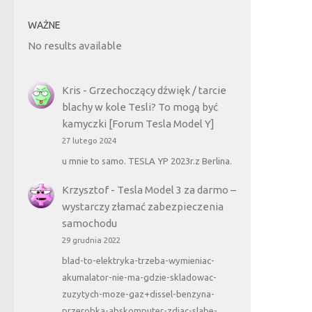
WAŻNE
No results available
Kris
-
Grzechoczący dźwięk / tarcie
blachy w kole Tesli? To mogą być
kamyczki [Forum Tesla Model Y]
27 lutego 2024
u mnie to samo. TESLA YP 2023r.z Berlina.
Krzysztof
-
Tesla Model 3 za darmo –
wystarczy złamać zabezpieczenia
samochodu
29 grudnia 2022
blad-to-elektryka-trzeba-wymieniac-
akumalator-nie-ma-gdzie-skladowac-
zuzytych-moze-gaz+dissel-benzyna-
przerobka-abskomputer-zdjac-slabe-