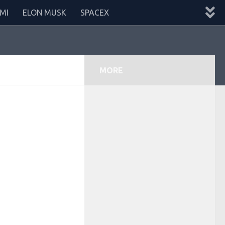
MI
ELON MUSK
SPACEX
MORE