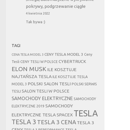
pokrywy, podgrzewanie ciągłe
4 kwietnia 2022
Tak bywa :)
TAGI
CENY TESLA MODEL 3
Ceny
CENA TESLA MODEL 3
CYBERTRUCK
Tesli
CENY TESLI W POLSCE
ELON MUSK
ILE KOSZTUJE
NAJTAŃSZA TESLA
ILE KOSZTUJE TESLA
POLSKI SALON TESLI
MODEL 3
POLSKI SERWIS
SALON TESLI W POLSCE
TESLI
SAMOCHODY ELEKTRYCZNE
SAMOCHODY
SAMOCHODY
ELEKTRYCZNE 2019
TESLA
ELEKTRYCZNE TESLA
SPACEX
TESLA 3
TESLA 3 CENA
TESLA 3
CENY
TESLA
TESLA 3 PERFORMANCE