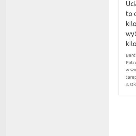
Uci
to 
kil
wyt
ki
Bard
Patr
w wy
tara
3. Ok