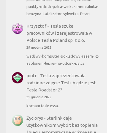
punkty-odcisk-palca-wieksza-mocsilnika-
benzyna-katalizator-sylwetka-ferari
Krzysztof
-
Tesla szuka
pracowników i zarejestrowała w
Polsce Tesla Poland sp. z o.o.
29 grudnia 2022
wadliwy-komputer-pokladowy-razem--z-
zaplonem-lepiiej-na-odcisk-palca
piotr
-
Tesla zaprezentowała
rodzinne zdjęcie Tesli. A gdzie jest
Tesla Roadster 2?
21 grudnia 2022
kocham tesle essa.
Życiorys
-
Starlink daje
użytkownikom wybór: bez topienia
śniegu, automatyczne wykrywanie