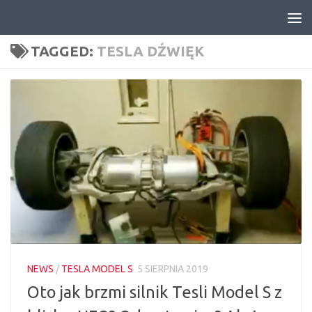
Skip to content
TAGGED:
TESLA DŹWIĘK
NEWS
/
TESLA MODEL S
5 SIERPNIA 2019
Oto jak brzmi silnik Tesli Model S z