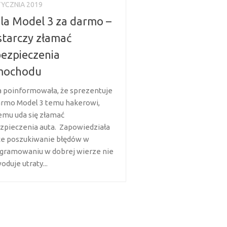
TYCZNIA 2019
la Model 3 za darmo –
tarczy złamać
ezpieczenia
mochodu
a poinformowała, że sprezentuje
armo Model 3 temu hakerowi,
emu uda się złamać
zpieczenia auta. Zapowiedziała
 że poszukiwanie błędów w
gramowaniu w dobrej wierze nie
duje utraty...