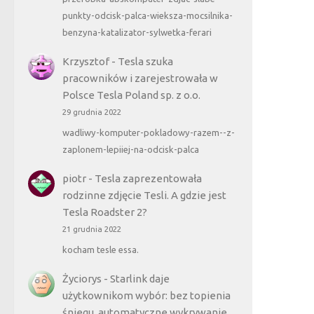
punkty-odcisk-palca-wieksza-mocsilnika-
benzyna-katalizator-sylwetka-ferari
Krzysztof
-
Tesla szuka
pracowników i zarejestrowała w
Polsce Tesla Poland sp. z o.o.
29 grudnia 2022
wadliwy-komputer-pokladowy-razem--z-
zaplonem-lepiiej-na-odcisk-palca
piotr
-
Tesla zaprezentowała
rodzinne zdjęcie Tesli. A gdzie jest
Tesla Roadster 2?
21 grudnia 2022
kocham tesle essa.
Życiorys
-
Starlink daje
użytkownikom wybór: bez topienia
śniegu, automatyczne wykrywanie