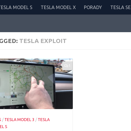
TESLA MODEL S
TESLA MODEL X
PORADY
TESLA SE
GGED:
TESLA EXPLOIT
1
S
/
TESLA MODEL 3
/
TESLA
L S