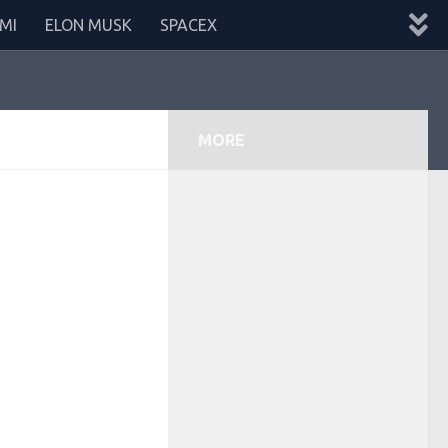
MI
ELON MUSK
SPACEX
MORE