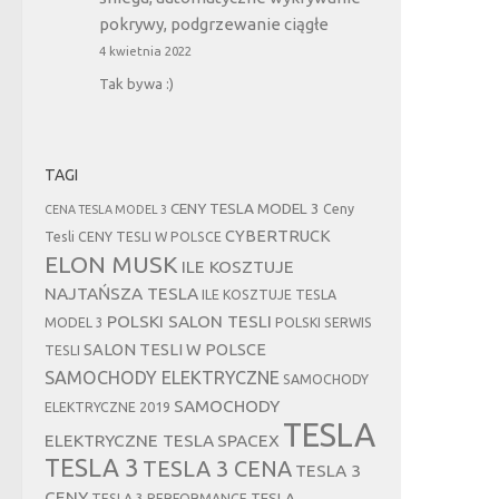
pokrywy, podgrzewanie ciągłe
4 kwietnia 2022
Tak bywa :)
TAGI
CENY TESLA MODEL 3
Ceny
CENA TESLA MODEL 3
CYBERTRUCK
Tesli
CENY TESLI W POLSCE
ELON MUSK
ILE KOSZTUJE
NAJTAŃSZA TESLA
ILE KOSZTUJE TESLA
POLSKI SALON TESLI
MODEL 3
POLSKI SERWIS
SALON TESLI W POLSCE
TESLI
SAMOCHODY ELEKTRYCZNE
SAMOCHODY
SAMOCHODY
ELEKTRYCZNE 2019
TESLA
ELEKTRYCZNE TESLA
SPACEX
TESLA 3
TESLA 3 CENA
TESLA 3
CENY
TESLA
TESLA 3 PERFORMANCE