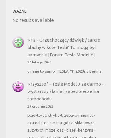
WAŻNE
No results available
Kris
-
Grzechoczący dźwięk / tarcie
blachy w kole Tesli? To mogą być
kamyczki [Forum Tesla Model Y]
27 lutego 2024
u mnie to samo. TESLA YP 2023r.z Berlina.
Krzysztof
-
Tesla Model 3 za darmo –
wystarczy złamać zabezpieczenia
samochodu
29 grudnia 2022
blad-to-elektryka-trzeba-wymieniac-
akumalator-nie-ma-gdzie-skladowac-
zuzytych-moze-gaz+dissel-benzyna-
przerobka-abskomputer-zdjac-slabe-