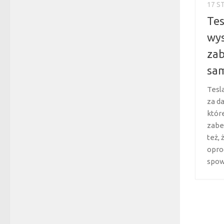
17 S
Tes
wys
zab
sa
Tesl
za d
któr
zabe
też,
opro
spowo