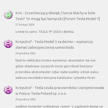
Kris
-
Grzechoczący dźwięk / tarcie blachy w kole
Tesli? To mogą być kamyczki [Forum Tesla Model Y]
27 lutego 2024
u mnie to samo. TESLA YP 2023r.z Berlina.
Krzysztof
-
Tesla Model 3 za darmo – wystarczy
złamać zabezpieczenia samochodu
29 grudnia 2022
blad-to-elektryka-trzeba-wymieniac-akumalator-nie-ma-
gdzie-skladowac-zuzytych-moze-gaz+dissel-benzyna-
przerobka-abskomputer-zdjac-slabe-punkty-odcisk-palca-
wieksza-mocsilnika-benzyna-katalizator-sylwetka-ferari
Krzysztof
-
Tesla szuka pracowników i zarejestrowała
w Polsce Tesla Poland sp. z o.o.
29 grudnia 2022
wadliwy-komputer-pokladowy-razem--z-zaplonem-lepiiej-na-