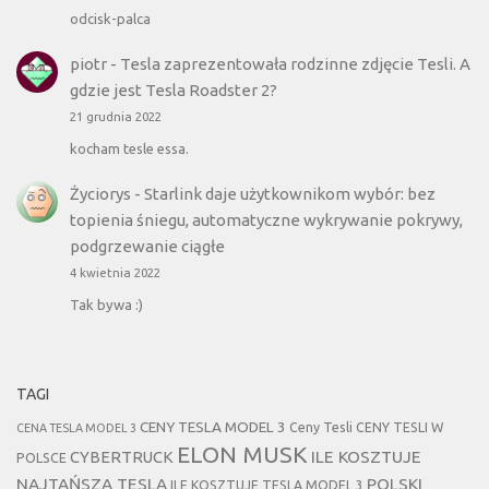
odcisk-palca
piotr
-
Tesla zaprezentowała rodzinne zdjęcie Tesli. A
gdzie jest Tesla Roadster 2?
21 grudnia 2022
kocham tesle essa.
Życiorys
-
Starlink daje użytkownikom wybór: bez
topienia śniegu, automatyczne wykrywanie pokrywy,
podgrzewanie ciągłe
4 kwietnia 2022
Tak bywa :)
TAGI
CENY TESLA MODEL 3
Ceny Tesli
CENY TESLI W
CENA TESLA MODEL 3
ELON MUSK
CYBERTRUCK
ILE KOSZTUJE
POLSCE
NAJTAŃSZA TESLA
POLSKI
ILE KOSZTUJE TESLA MODEL 3