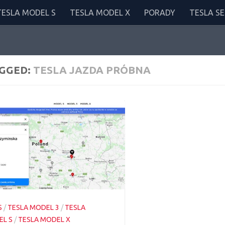
TESLA MODEL S
TESLA MODEL X
PORADY
TESLA SE
GGED:
TESLA JAZDA PRÓBNA
S
/
TESLA MODEL 3
/
TESLA
L S
/
TESLA MODEL X