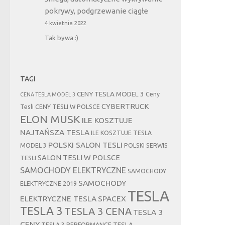
pokrywy, podgrzewanie ciągłe
4 kwietnia 2022
Tak bywa :)
TAGI
CENY TESLA MODEL 3
Ceny
CENA TESLA MODEL 3
CYBERTRUCK
Tesli
CENY TESLI W POLSCE
ELON MUSK
ILE KOSZTUJE
NAJTAŃSZA TESLA
ILE KOSZTUJE TESLA
POLSKI SALON TESLI
MODEL 3
POLSKI SERWIS
SALON TESLI W POLSCE
TESLI
SAMOCHODY ELEKTRYCZNE
SAMOCHODY
SAMOCHODY
ELEKTRYCZNE 2019
TESLA
ELEKTRYCZNE TESLA
SPACEX
TESLA 3
TESLA 3 CENA
TESLA 3
CENY
TESLA
TESLA 3 PERFORMANCE