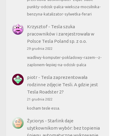
punkty-odcisk-palca-wieksza-mocsilnika-
benzyna-katalizator-sylwetka-ferari
Krzysztof
-
Tesla szuka
pracowników i zarejestrowała w
Polsce Tesla Poland sp. z o.o.
29 grudnia 2022
wadliwy-komputer-pokladowy-razem--z-
zaplonem-lepiiej-na-odcisk-palca
piotr
-
Tesla zaprezentowała
rodzinne zdjęcie Tesli. A gdzie jest
Tesla Roadster 2?
21 grudnia 2022
kocham tesle essa.
Życiorys
-
Starlink daje
użytkownikom wybór: bez topienia
śniegu, automatyczne wykrywanie