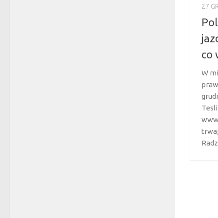
27 G
Pol
jaz
co 
W mi
praw
grudn
Tesl
www.
trwa
Radz