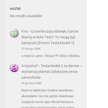
WAŻNE
No results available
Kris
-
Grzechoczący dźwięk / tarcie
blachy w kole Tesli? To mogą być
kamyczki [Forum Tesla Model Y]
27 lutego 2024
u mnie to samo. TESLA YP 2023r.z Berlina.
Krzysztof
-
Tesla Model 3 za darmo –
wystarczy złamać zabezpieczenia
samochodu
29 grudnia 2022
blad-to-elektryka-trzeba-wymieniac-
akumalator-nie-ma-gdzie-skladowac-
zuzytych-moze-gaz+dissel-benzyna-
przerobka-abskomputer-zdjac-slabe-