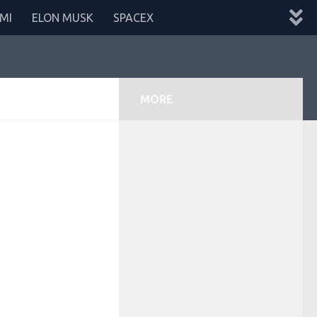
MI
ELON MUSK
SPACEX
MORE