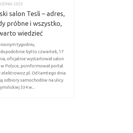
RUDNIA 2020
ski salon Tesli – adres,
dy próbne i wszystko,
warto wiedzieć
nionym tygodniu,
dopodobnie był to czwartek, 17
ia, oficjalnie wystartował salon
i w Polsce, poinformował portal
elektrowoz.pl. Od tamtego dnia
ją odbiory samochodów na ulicy
ymińskiej 334 w...