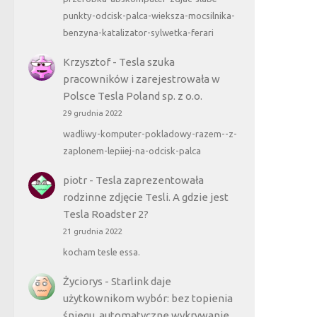
punkty-odcisk-palca-wieksza-mocsilnika-
benzyna-katalizator-sylwetka-ferari
Krzysztof
-
Tesla szuka
pracowników i zarejestrowała w
Polsce Tesla Poland sp. z o.o.
29 grudnia 2022
wadliwy-komputer-pokladowy-razem--z-
zaplonem-lepiiej-na-odcisk-palca
piotr
-
Tesla zaprezentowała
rodzinne zdjęcie Tesli. A gdzie jest
Tesla Roadster 2?
21 grudnia 2022
kocham tesle essa.
Życiorys
-
Starlink daje
użytkownikom wybór: bez topienia
śniegu, automatyczne wykrywanie