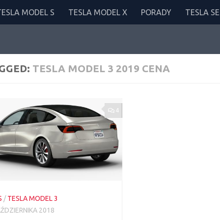
TESLA MODEL S
TESLA MODEL X
PORADY
TESLA SE
GGED:
TESLA MODEL 3 2019 CENA
4
S
/
TESLA MODEL 3
AŹDZIERNIKA 2018