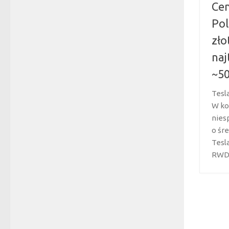
Cen
Pol
zło
na
~5
Tesl
W ko
nies
o śr
Tesl
RWD –