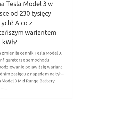
a Tesla Model 3 w
sce od 230 tysięcy
tych? A co z
jtańszym wariantem
0 kWh?
a zmieniła cennik Tesla Model 3.
nfiguratorze samochodu
podziewanie pojawił się wariant
ednim zasięgu z napędem na tył –
a Model 3 Mid Range Battery
 ...