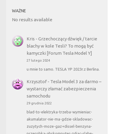
WAŻNE
No results available
Kris
-
Grzechoczący dźwięk / tarcie
blachy w kole Tesli? To mogą być
kamyczki [Forum Tesla Model Y]
27 lutego 2024
u mnie to samo. TESLA YP 2023r.z Berlina.
Krzysztof
-
Tesla Model 3 za darmo –
wystarczy złamać zabezpieczenia
samochodu
29 grudnia 2022
blad-to-elektryka-trzeba-wymieniac-
akumalator-nie-ma-gdzie-skladowac-
zuzytych-moze-gaz+dissel-benzyna-
przerobka-abskomputer-zdjac-slabe-