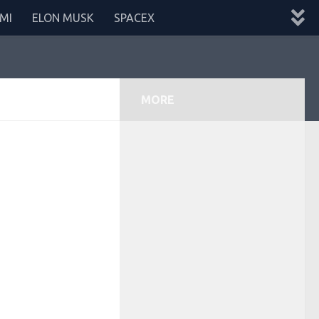
MI
ELON MUSK
SPACEX
MORE