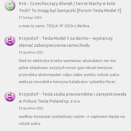
Kris
-
Grzechoczący dźwięk / tarcie blachy w kole
Tesli? To mogą być kamyczki [Forum Tesla Model Y]
27 lutego 2024
u mnie to samo. TESLA YP 2023r.z Berlina.
Krzysztof
-
Tesla Model 3 za darmo – wystarczy
złamać zabezpieczenia samochodu
29 grudnia 2022
blad-to-elektryka-trzeba-wymieniac-akumalator-nie-ma-
gdzie-skladowac-zuzytych-moze-gaz+dissel-benzyna-
przerobka-abskomputer-zdjac-slabe-punkty-odcisk-palca-
wieksza-mocsilnika-benzyna-katalizator-sylwetka-ferari
Krzysztof
-
Tesla szuka pracowników i zarejestrowała
w Polsce Tesla Poland sp. z o.o.
29 grudnia 2022
wadliwy-komputer-pokladowy-razem--z-zaplonem-lepiiej-na-
odcisk-palca