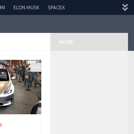
MI
ELON MUSK
SPACEX
MORE
0
3