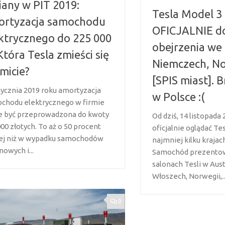
any w PIT 2019:
Tesla Model 3
ortyzacja samochodu
OFICJALNIE d
ktrycznego do 225 000
obejrzenia we 
 Która Tesla zmieści się
Niemczech, No
imicie?
[SPIS miast]. 
tycznia 2019 roku amortyzacja
w Polsce :(
chodu elektrycznego w firmie
 być przeprowadzona do kwoty
Od dziś, 14 listopada
00 złotych. To aż o 50 procent
oficjalnie oglądać Te
ej niż w wypadku samochodów
najmniej kilku krajac
nowych i...
Samochód prezentow
salonach Tesli w Aust
Włoszech, Norwegii,..
0