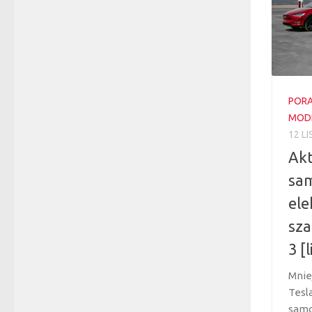
POR
MODE
12 L
Akt
sa
ele
sza
3 [
Mnie
Tesl
samo