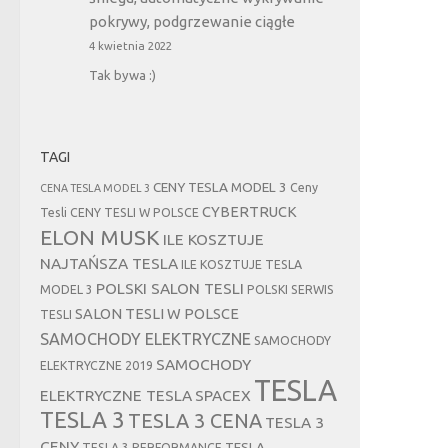
pokrywy, podgrzewanie ciągłe
4 kwietnia 2022
Tak bywa :)
TAGI
CENY TESLA MODEL 3
Ceny
CENA TESLA MODEL 3
CYBERTRUCK
Tesli
CENY TESLI W POLSCE
ELON MUSK
ILE KOSZTUJE
NAJTAŃSZA TESLA
ILE KOSZTUJE TESLA
POLSKI SALON TESLI
MODEL 3
POLSKI SERWIS
SALON TESLI W POLSCE
TESLI
SAMOCHODY ELEKTRYCZNE
SAMOCHODY
SAMOCHODY
ELEKTRYCZNE 2019
TESLA
ELEKTRYCZNE TESLA
SPACEX
TESLA 3
TESLA 3 CENA
TESLA 3
CENY
TESLA
TESLA 3 PERFORMANCE