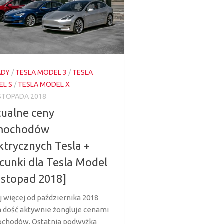
ADY
/
TESLA MODEL 3
/
TESLA
L S
/
TESLA MODEL X
ISTOPADA 2018
ualne ceny
mochodów
ktrycznych Tesla +
cunki dla Tesla Model
listopad 2018]
j więcej od października 2018
a dość aktywnie żongluje cenami
chodów. Ostatnia podwyżka