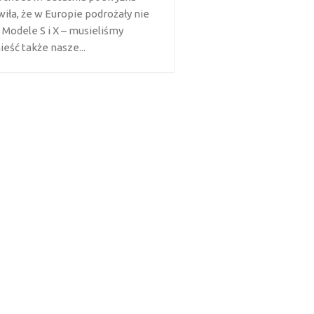
wiła, że w Europie podrożały nie
 Modele S i X – musieliśmy
eść także nasze...