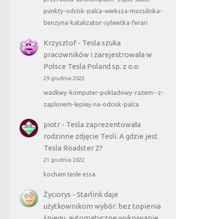
punkty-odcisk-palca-wieksza-mocsilnika-
benzyna-katalizator-sylwetka-ferari
Krzysztof
-
Tesla szuka
pracowników i zarejestrowała w
Polsce Tesla Poland sp. z o.o.
29 grudnia 2022
wadliwy-komputer-pokladowy-razem--z-
zaplonem-lepiiej-na-odcisk-palca
piotr
-
Tesla zaprezentowała
rodzinne zdjęcie Tesli. A gdzie jest
Tesla Roadster 2?
21 grudnia 2022
kocham tesle essa.
Życiorys
-
Starlink daje
użytkownikom wybór: bez topienia
śniegu, automatyczne wykrywanie