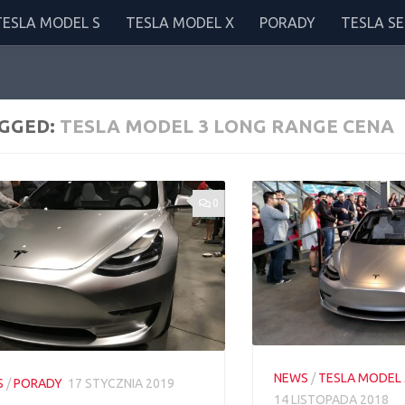
TESLA MODEL S
TESLA MODEL X
PORADY
TESLA SE
GGED:
TESLA MODEL 3 LONG RANGE CENA
0
NEWS
/
TESLA MODEL 
S
/
PORADY
17 STYCZNIA 2019
14 LISTOPADA 2018