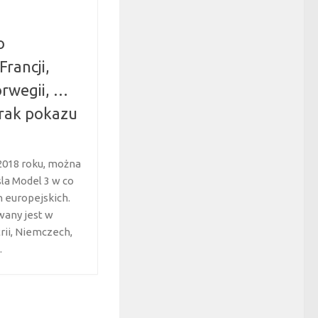
o
Francji,
rwegii, …
Brak pokazu
 2018 roku, można
sla Model 3 w co
h europejskich.
any jest w
rii, Niemczech,
.