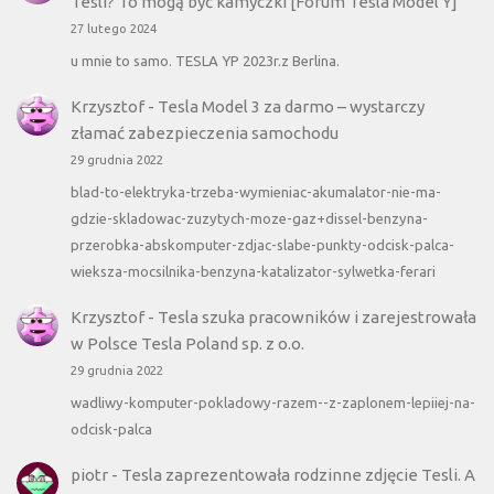
Tesli? To mogą być kamyczki [Forum Tesla Model Y]
27 lutego 2024
u mnie to samo. TESLA YP 2023r.z Berlina.
Krzysztof
-
Tesla Model 3 za darmo – wystarczy
złamać zabezpieczenia samochodu
29 grudnia 2022
blad-to-elektryka-trzeba-wymieniac-akumalator-nie-ma-
gdzie-skladowac-zuzytych-moze-gaz+dissel-benzyna-
przerobka-abskomputer-zdjac-slabe-punkty-odcisk-palca-
wieksza-mocsilnika-benzyna-katalizator-sylwetka-ferari
Krzysztof
-
Tesla szuka pracowników i zarejestrowała
w Polsce Tesla Poland sp. z o.o.
29 grudnia 2022
wadliwy-komputer-pokladowy-razem--z-zaplonem-lepiiej-na-
odcisk-palca
piotr
-
Tesla zaprezentowała rodzinne zdjęcie Tesli. A