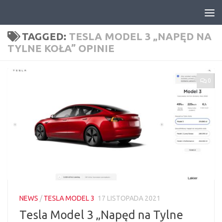
Skip to content
TAGGED:
TESLA MODEL 3 „NAPĘD NA
TYLNE KOŁA” OPINIE
0
NEWS
/
TESLA MODEL 3
17 LISTOPADA 2021
Tesla Model 3 „Napęd na Tylne