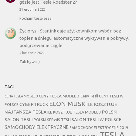
gdzie jest Tesla Roadster 2?
21 grudnia 2022
kocham tesle essa.
Życiorys
-
Starlink daje użytkownikom wybór: bez
topienia śniegu, automatyczne wykrywanie pokrywy,
podgrzewanie ciągłe
4 kwietnia 2022
Tak bywa :)
TAGI
CENY TESLA MODEL 3
Ceny Tesli
CENY TESLI W
CENA TESLA MODEL 3
ELON MUSK
CYBERTRUCK
ILE KOSZTUJE
POLSCE
NAJTAŃSZA TESLA
POLSKI
ILE KOSZTUJE TESLA MODEL 3
SALON TESLI
SALON TESLI W POLSCE
POLSKI SERWIS TESLI
SAMOCHODY ELEKTRYCZNE
SAMOCHODY ELEKTRYCZNE 2019
TESLA