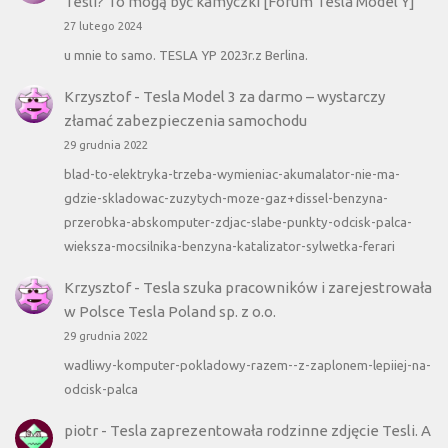
Tesli? To mogą być kamyczki [Forum Tesla Model Y]
27 lutego 2024
u mnie to samo. TESLA YP 2023r.z Berlina.
Krzysztof
-
Tesla Model 3 za darmo – wystarczy
złamać zabezpieczenia samochodu
29 grudnia 2022
blad-to-elektryka-trzeba-wymieniac-akumalator-nie-ma-
gdzie-skladowac-zuzytych-moze-gaz+dissel-benzyna-
przerobka-abskomputer-zdjac-slabe-punkty-odcisk-palca-
wieksza-mocsilnika-benzyna-katalizator-sylwetka-ferari
Krzysztof
-
Tesla szuka pracowników i zarejestrowała
w Polsce Tesla Poland sp. z o.o.
29 grudnia 2022
wadliwy-komputer-pokladowy-razem--z-zaplonem-lepiiej-na-
odcisk-palca
piotr
-
Tesla zaprezentowała rodzinne zdjęcie Tesli. A