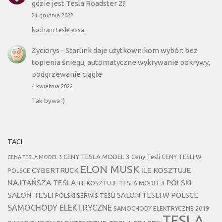
gdzie jest Tesla Roadster 2?
21 grudnia 2022
kocham tesle essa.
Życiorys
-
Starlink daje użytkownikom wybór: bez
topienia śniegu, automatyczne wykrywanie pokrywy,
podgrzewanie ciągłe
4 kwietnia 2022
Tak bywa :)
TAGI
CENY TESLA MODEL 3
Ceny Tesli
CENY TESLI W
CENA TESLA MODEL 3
ELON MUSK
CYBERTRUCK
ILE KOSZTUJE
POLSCE
NAJTAŃSZA TESLA
POLSKI
ILE KOSZTUJE TESLA MODEL 3
SALON TESLI
SALON TESLI W POLSCE
POLSKI SERWIS TESLI
SAMOCHODY ELEKTRYCZNE
SAMOCHODY ELEKTRYCZNE 2019
TESLA