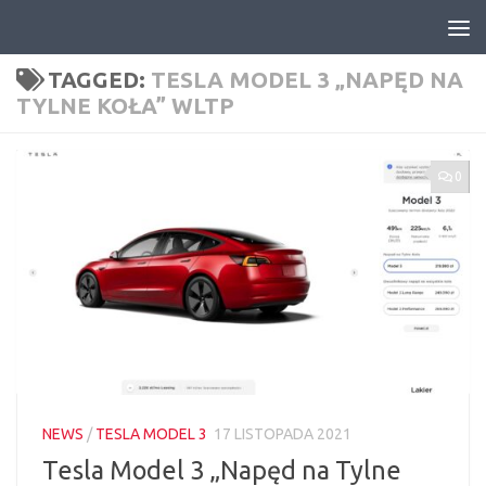
Skip to content
TAGGED:
TESLA MODEL 3 „NAPĘD NA
TYLNE KOŁA” WLTP
0
NEWS
/
TESLA MODEL 3
17 LISTOPADA 2021
Tesla Model 3 „Napęd na Tylne