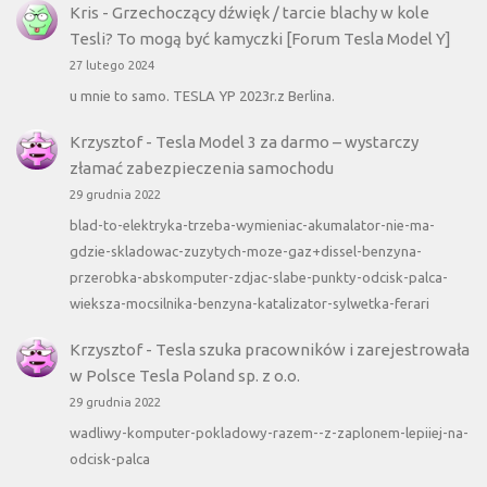
Kris
-
Grzechoczący dźwięk / tarcie blachy w kole
Tesli? To mogą być kamyczki [Forum Tesla Model Y]
27 lutego 2024
u mnie to samo. TESLA YP 2023r.z Berlina.
Krzysztof
-
Tesla Model 3 za darmo – wystarczy
złamać zabezpieczenia samochodu
29 grudnia 2022
blad-to-elektryka-trzeba-wymieniac-akumalator-nie-ma-
gdzie-skladowac-zuzytych-moze-gaz+dissel-benzyna-
przerobka-abskomputer-zdjac-slabe-punkty-odcisk-palca-
wieksza-mocsilnika-benzyna-katalizator-sylwetka-ferari
Krzysztof
-
Tesla szuka pracowników i zarejestrowała
w Polsce Tesla Poland sp. z o.o.
29 grudnia 2022
wadliwy-komputer-pokladowy-razem--z-zaplonem-lepiiej-na-
odcisk-palca