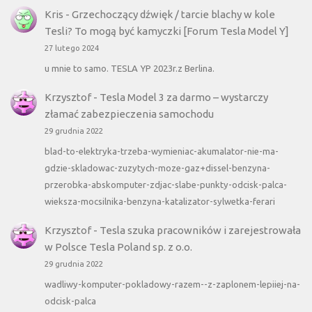
Kris
-
Grzechoczący dźwięk / tarcie blachy w kole
Tesli? To mogą być kamyczki [Forum Tesla Model Y]
27 lutego 2024
u mnie to samo. TESLA YP 2023r.z Berlina.
Krzysztof
-
Tesla Model 3 za darmo – wystarczy
złamać zabezpieczenia samochodu
29 grudnia 2022
blad-to-elektryka-trzeba-wymieniac-akumalator-nie-ma-
gdzie-skladowac-zuzytych-moze-gaz+dissel-benzyna-
przerobka-abskomputer-zdjac-slabe-punkty-odcisk-palca-
wieksza-mocsilnika-benzyna-katalizator-sylwetka-ferari
Krzysztof
-
Tesla szuka pracowników i zarejestrowała
w Polsce Tesla Poland sp. z o.o.
29 grudnia 2022
wadliwy-komputer-pokladowy-razem--z-zaplonem-lepiiej-na-
odcisk-palca