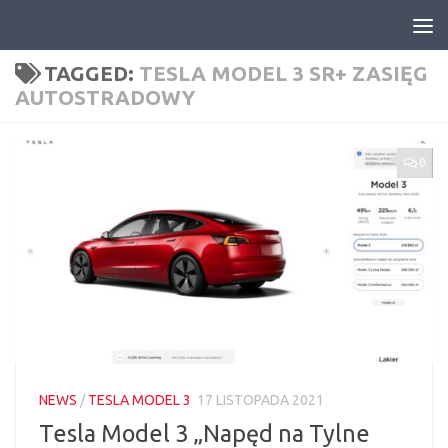
Skip to content
TAGGED:
TESLA MODEL 3 SR+ ZASIĘG
AUTOSTRADOWY
0
NEWS
/
TESLA MODEL 3
17 LISTOPADA 2021
Tesla Model 3 „Napęd na Tylne