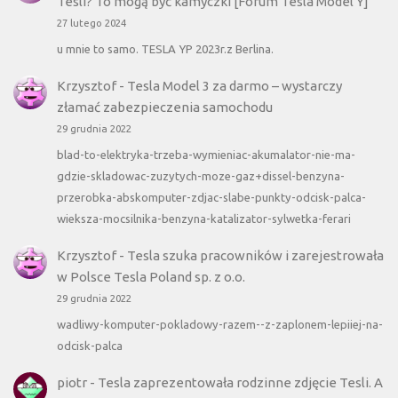
Tesli? To mogą być kamyczki [Forum Tesla Model Y]
27 lutego 2024
u mnie to samo. TESLA YP 2023r.z Berlina.
Krzysztof
-
Tesla Model 3 za darmo – wystarczy
złamać zabezpieczenia samochodu
29 grudnia 2022
blad-to-elektryka-trzeba-wymieniac-akumalator-nie-ma-
gdzie-skladowac-zuzytych-moze-gaz+dissel-benzyna-
przerobka-abskomputer-zdjac-slabe-punkty-odcisk-palca-
wieksza-mocsilnika-benzyna-katalizator-sylwetka-ferari
Krzysztof
-
Tesla szuka pracowników i zarejestrowała
w Polsce Tesla Poland sp. z o.o.
29 grudnia 2022
wadliwy-komputer-pokladowy-razem--z-zaplonem-lepiiej-na-
odcisk-palca
piotr
-
Tesla zaprezentowała rodzinne zdjęcie Tesli. A