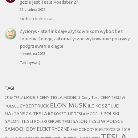
gdzie jest Tesla Roadster 2?
21 grudnia 2022
kocham tesle essa.
Życiorys
-
Starlink daje użytkownikom wybór: bez
topienia śniegu, automatyczne wykrywanie pokrywy,
podgrzewanie ciągłe
4 kwietnia 2022
Tak bywa :)
TAGI
CENY TESLA MODEL 3
Ceny Tesli
CENY TESLI W
CENA TESLA MODEL 3
ELON MUSK
CYBERTRUCK
ILE KOSZTUJE
POLSCE
NAJTAŃSZA TESLA
POLSKI
ILE KOSZTUJE TESLA MODEL 3
SALON TESLI
SALON TESLI W POLSCE
POLSKI SERWIS TESLI
SAMOCHODY ELEKTRYCZNE
SAMOCHODY ELEKTRYCZNE 2019
TESLA