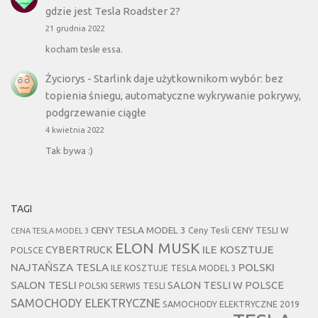
gdzie jest Tesla Roadster 2?
21 grudnia 2022
kocham tesle essa.
Życiorys
-
Starlink daje użytkownikom wybór: bez
topienia śniegu, automatyczne wykrywanie pokrywy,
podgrzewanie ciągłe
4 kwietnia 2022
Tak bywa :)
TAGI
CENY TESLA MODEL 3
Ceny Tesli
CENY TESLI W
CENA TESLA MODEL 3
ELON MUSK
CYBERTRUCK
ILE KOSZTUJE
POLSCE
NAJTAŃSZA TESLA
POLSKI
ILE KOSZTUJE TESLA MODEL 3
SALON TESLI
SALON TESLI W POLSCE
POLSKI SERWIS TESLI
SAMOCHODY ELEKTRYCZNE
SAMOCHODY ELEKTRYCZNE 2019