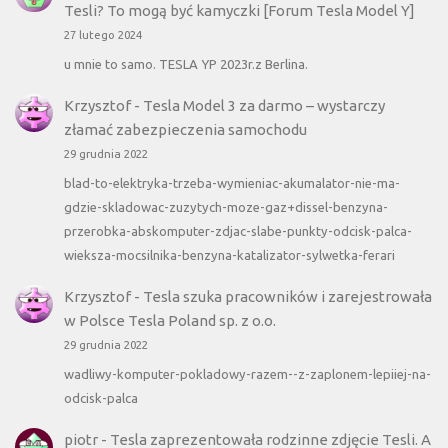
Tesli? To mogą być kamyczki [Forum Tesla Model Y]
27 lutego 2024
u mnie to samo. TESLA YP 2023r.z Berlina.
Krzysztof
-
Tesla Model 3 za darmo – wystarczy
złamać zabezpieczenia samochodu
29 grudnia 2022
blad-to-elektryka-trzeba-wymieniac-akumalator-nie-ma-
gdzie-skladowac-zuzytych-moze-gaz+dissel-benzyna-
przerobka-abskomputer-zdjac-slabe-punkty-odcisk-palca-
wieksza-mocsilnika-benzyna-katalizator-sylwetka-ferari
Krzysztof
-
Tesla szuka pracowników i zarejestrowała
w Polsce Tesla Poland sp. z o.o.
29 grudnia 2022
wadliwy-komputer-pokladowy-razem--z-zaplonem-lepiiej-na-
odcisk-palca
piotr
-
Tesla zaprezentowała rodzinne zdjęcie Tesli. A