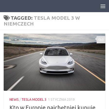
Skip to content
TAGGED:
TESLA MODEL 3 W
NIEMCZECH
0
NEWS
/
TESLA MODEL 3
1 STYCZNIA 2019
Kto w Europie najchętniej kupuje