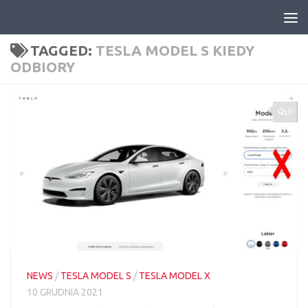
Skip to content
TAGGED:
TESLA MODEL S KIEDY
ODBIORY
0
NEWS
/
TESLA MODEL S
/
TESLA MODEL X
10 GRUDNIA 2021