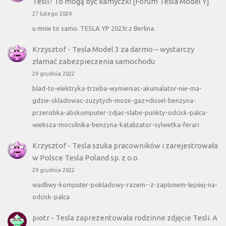
Tesli? To mogą być kamyczki [Forum Tesla Model Y]
27 lutego 2024
u mnie to samo. TESLA YP 2023r.z Berlina.
Krzysztof
-
Tesla Model 3 za darmo – wystarczy
złamać zabezpieczenia samochodu
29 grudnia 2022
blad-to-elektryka-trzeba-wymieniac-akumalator-nie-ma-
gdzie-skladowac-zuzytych-moze-gaz+dissel-benzyna-
przerobka-abskomputer-zdjac-slabe-punkty-odcisk-palca-
wieksza-mocsilnika-benzyna-katalizator-sylwetka-ferari
Krzysztof
-
Tesla szuka pracowników i zarejestrowała
w Polsce Tesla Poland sp. z o.o.
29 grudnia 2022
wadliwy-komputer-pokladowy-razem--z-zaplonem-lepiiej-na-
odcisk-palca
piotr
-
Tesla zaprezentowała rodzinne zdjęcie Tesli. A