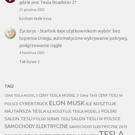
gdzie jest Tesla Roadster 2?
21 grudnia 2022
kocham tesle essa.
Życiorys
-
Starlink daje użytkownikom wybór: bez
topienia śniegu, automatyczne wykrywanie pokrywy,
podgrzewanie ciągłe
4 kwietnia 2022
Tak bywa :)
TAGI
CENY TESLA MODEL 3
Ceny Tesli
CENY TESLI W
CENA TESLA MODEL 3
ELON MUSK
CYBERTRUCK
ILE KOSZTUJE
POLSCE
NAJTAŃSZA TESLA
POLSKI
ILE KOSZTUJE TESLA MODEL 3
SALON TESLI
SALON TESLI W POLSCE
POLSKI SERWIS TESLI
SAMOCHODY ELEKTRYCZNE
SAMOCHODY ELEKTRYCZNE 2019
TESLA