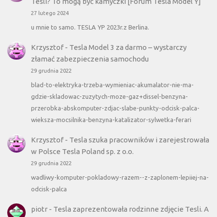
Tesli? To mogą być kamyczki [Forum Tesla Model Y]
27 lutego 2024
u mnie to samo. TESLA YP 2023r.z Berlina.
Krzysztof
-
Tesla Model 3 za darmo – wystarczy
złamać zabezpieczenia samochodu
29 grudnia 2022
blad-to-elektryka-trzeba-wymieniac-akumalator-nie-ma-
gdzie-skladowac-zuzytych-moze-gaz+dissel-benzyna-
przerobka-abskomputer-zdjac-slabe-punkty-odcisk-palca-
wieksza-mocsilnika-benzyna-katalizator-sylwetka-ferari
Krzysztof
-
Tesla szuka pracowników i zarejestrowała
w Polsce Tesla Poland sp. z o.o.
29 grudnia 2022
wadliwy-komputer-pokladowy-razem--z-zaplonem-lepiiej-na-
odcisk-palca
piotr
-
Tesla zaprezentowała rodzinne zdjęcie Tesli. A