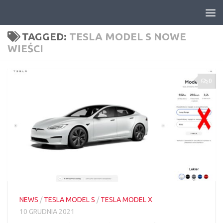
Skip to content
TAGGED:
TESLA MODEL S NOWE
WIEŚCI
0
NEWS
/
TESLA MODEL S
/
TESLA MODEL X
10 GRUDNIA 2021