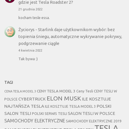
gdzie jest Tesla Roadster 2?
21 grudnia 2022
kocham tesle essa.
Życiorys
-
Starlink daje użytkownikom wybór: bez
topienia śniegu, automatyczne wykrywanie pokrywy,
podgrzewanie ciągłe
4 kwietnia 2022
Tak bywa :)
TAGI
CENY TESLA MODEL 3
Ceny Tesli
CENY TESLI W
CENA TESLA MODEL 3
ELON MUSK
CYBERTRUCK
ILE KOSZTUJE
POLSCE
NAJTAŃSZA TESLA
POLSKI
ILE KOSZTUJE TESLA MODEL 3
SALON TESLI
SALON TESLI W POLSCE
POLSKI SERWIS TESLI
SAMOCHODY ELEKTRYCZNE
SAMOCHODY ELEKTRYCZNE 2019
TESLA