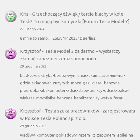
Kris
-
Grzechoczący dźwięk / tarcie blachy w kole
Tesli? To mogą być kamyczki [Forum Tesla Model Y]
27 lutego 2024
u mnie to samo. TESLA YP 2023r.z Berlina.
Krzysztof
-
Tesla Model 3 za darmo – wystarczy
złamać zabezpieczenia samochodu
29 grudnia 2022
blad-to-elektryka-trzeba-wymieniac-akumalator-nie-ma-
gdzie-skladowac-zuzytych-moze-gaz+dissel-benzyna-
przerobka-abskomputer-zdjac-slabe-punkty-odcisk-palca-
wieksza-mocsilnika-benzyna-katalizator-sylwetka-ferari
Krzysztof
-
Tesla szuka pracowników i zarejestrowała
w Polsce Tesla Poland sp. z o.o.
29 grudnia 2022
wadliwy-komputer-pokladowy-razem--z-zaplonem-lepiiej-na-