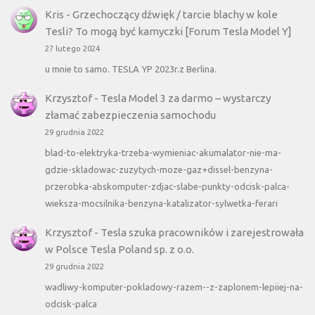
Kris
-
Grzechoczący dźwięk / tarcie blachy w kole
Tesli? To mogą być kamyczki [Forum Tesla Model Y]
27 lutego 2024
u mnie to samo. TESLA YP 2023r.z Berlina.
Krzysztof
-
Tesla Model 3 za darmo – wystarczy
złamać zabezpieczenia samochodu
29 grudnia 2022
blad-to-elektryka-trzeba-wymieniac-akumalator-nie-ma-
gdzie-skladowac-zuzytych-moze-gaz+dissel-benzyna-
przerobka-abskomputer-zdjac-slabe-punkty-odcisk-palca-
wieksza-mocsilnika-benzyna-katalizator-sylwetka-ferari
Krzysztof
-
Tesla szuka pracowników i zarejestrowała
w Polsce Tesla Poland sp. z o.o.
29 grudnia 2022
wadliwy-komputer-pokladowy-razem--z-zaplonem-lepiiej-na-
odcisk-palca