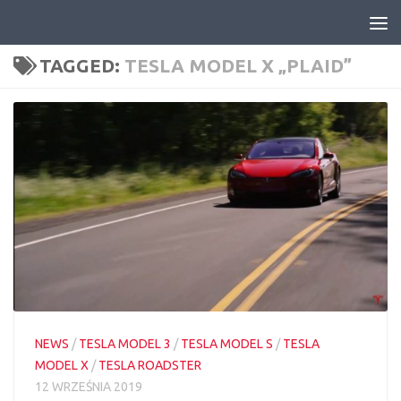
Skip to content
TAGGED:
TESLA MODEL X „PLAID”
NEWS
/
TESLA MODEL 3
/
TESLA MODEL S
/
TESLA
MODEL X
/
TESLA ROADSTER
12 WRZEŚNIA 2019