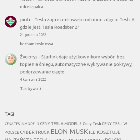
odcisk-palca
piotr
-
Tesla zaprezentowała rodzinne zdjęcie Tesli. A
gdzie jest Tesla Roadster 2?
21 grudnia 2022
kocham tesle essa.
Życiorys
-
Starlink daje użytkownikom wybór: bez
topienia śniegu, automatyczne wykrywanie pokrywy,
podgrzewanie ciągłe
4 kwietnia 2022
Tak bywa :)
TAGI
CENY TESLA MODEL 3
Ceny Tesli
CENY TESLI W
CENA TESLA MODEL 3
ELON MUSK
CYBERTRUCK
ILE KOSZTUJE
POLSCE
NAJTAŃSZA TESLA
POLSKI