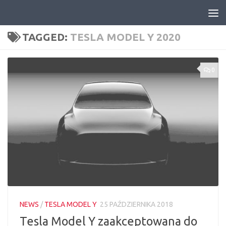
Skip to content
TAGGED:
TESLA MODEL Y 2020
0
NEWS
/
TESLA MODEL Y
25 PAŹDZIERNIKA 2018
Tesla Model Y zaakceptowana do