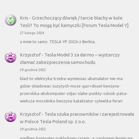
Kris
-
Grzechoczący dźwięk / tarcie blachy w kole
Tesli? To mogą być kamyczki [Forum Tesla Model Y]
27 lutego 2024
u mnie to samo. TESLA YP 2023r.z Berlina.
Krzysztof
-
Tesla Model 3 za darmo – wystarczy
złamać zabezpieczenia samochodu
29 grudnia 2022
blad-to-elektryka-trzeba-wymieniac-akumalator-nie-ma-
gdzie-skladowac-zuzytych-moze-gaz+dissel-benzyna-
przerobka-abskomputer-zdjac-slabe-punkty-odcisk-palca-
wieksza-mocsilnika-benzyna-katalizator-sylwetka-ferari
Krzysztof
-
Tesla szuka pracowników i zarejestrowała
w Polsce Tesla Poland sp. z o.o.
29 grudnia 2022
wadliwy-komputer-pokladowy-razem--z-zaplonem-lepiiej-na-