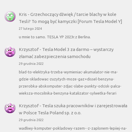
Kris
-
Grzechoczący dźwięk / tarcie blachy w kole
Tesli? To mogą być kamyczki [Forum Tesla Model Y]
27 lutego 2024
u mnie to samo. TESLA YP 2023r.z Berlina.
Krzysztof
-
Tesla Model 3 za darmo – wystarczy
złamać zabezpieczenia samochodu
29 grudnia 2022
blad-to-elektryka-trzeba-wymieniac-akumalator-nie-ma-
gdzie-skladowac-zuzytych-moze-gaz+dissel-benzyna-
przerobka-abskomputer-zdjac-slabe-punkty-odcisk-palca-
wieksza-mocsilnika-benzyna-katalizator-sylwetka-ferari
Krzysztof
-
Tesla szuka pracowników i zarejestrowała
w Polsce Tesla Poland sp. z o.o.
29 grudnia 2022
wadliwy-komputer-pokladowy-razem--z-zaplonem-lepiiej-na-