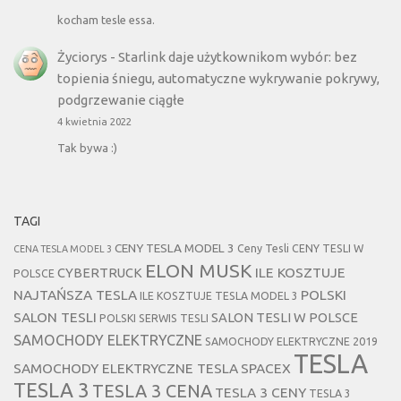
kocham tesle essa.
Życiorys
-
Starlink daje użytkownikom wybór: bez
topienia śniegu, automatyczne wykrywanie pokrywy,
podgrzewanie ciągłe
4 kwietnia 2022
Tak bywa :)
TAGI
CENY TESLA MODEL 3
Ceny Tesli
CENY TESLI W
CENA TESLA MODEL 3
ELON MUSK
CYBERTRUCK
ILE KOSZTUJE
POLSCE
NAJTAŃSZA TESLA
POLSKI
ILE KOSZTUJE TESLA MODEL 3
SALON TESLI
SALON TESLI W POLSCE
POLSKI SERWIS TESLI
SAMOCHODY ELEKTRYCZNE
SAMOCHODY ELEKTRYCZNE 2019
TESLA
SAMOCHODY ELEKTRYCZNE TESLA
SPACEX
TESLA 3
TESLA 3 CENA
TESLA 3 CENY
TESLA 3