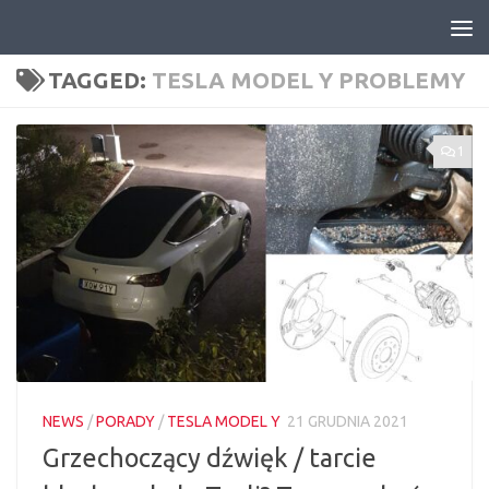
Skip to content
TAGGED:
TESLA MODEL Y PROBLEMY
1
NEWS
/
PORADY
/
TESLA MODEL Y
21 GRUDNIA 2021
Grzechoczący dźwięk / tarcie