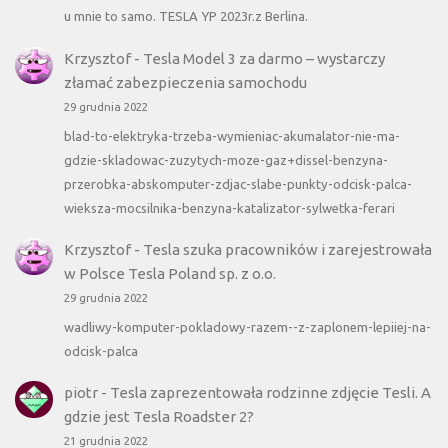
u mnie to samo. TESLA YP 2023r.z Berlina.
Krzysztof
-
Tesla Model 3 za darmo – wystarczy
złamać zabezpieczenia samochodu
29 grudnia 2022
blad-to-elektryka-trzeba-wymieniac-akumalator-nie-ma-
gdzie-skladowac-zuzytych-moze-gaz+dissel-benzyna-
przerobka-abskomputer-zdjac-slabe-punkty-odcisk-palca-
wieksza-mocsilnika-benzyna-katalizator-sylwetka-ferari
Krzysztof
-
Tesla szuka pracowników i zarejestrowała
w Polsce Tesla Poland sp. z o.o.
29 grudnia 2022
wadliwy-komputer-pokladowy-razem--z-zaplonem-lepiiej-na-
odcisk-palca
piotr
-
Tesla zaprezentowała rodzinne zdjęcie Tesli. A
gdzie jest Tesla Roadster 2?
21 grudnia 2022