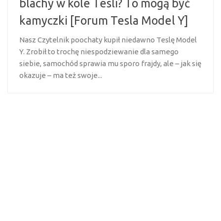
blachy w kole Tesli? To mogą być
kamyczki [Forum Tesla Model Y]
Nasz Czytelnik poochaty kupił niedawno Teslę Model
Y. Zrobił to trochę niespodziewanie dla samego
siebie, samochód sprawia mu sporo frajdy, ale – jak się
okazuje – ma też swoje...