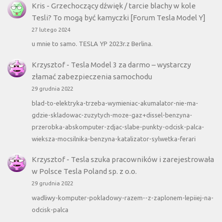
Kris
-
Grzechoczący dźwięk / tarcie blachy w kole
Tesli? To mogą być kamyczki [Forum Tesla Model Y]
27 lutego 2024
u mnie to samo. TESLA YP 2023r.z Berlina.
Krzysztof
-
Tesla Model 3 za darmo – wystarczy
złamać zabezpieczenia samochodu
29 grudnia 2022
blad-to-elektryka-trzeba-wymieniac-akumalator-nie-ma-
gdzie-skladowac-zuzytych-moze-gaz+dissel-benzyna-
przerobka-abskomputer-zdjac-slabe-punkty-odcisk-palca-
wieksza-mocsilnika-benzyna-katalizator-sylwetka-ferari
Krzysztof
-
Tesla szuka pracowników i zarejestrowała
w Polsce Tesla Poland sp. z o.o.
29 grudnia 2022
wadliwy-komputer-pokladowy-razem--z-zaplonem-lepiiej-na-
odcisk-palca