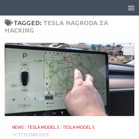
Skip to content
TAGGED:
TESLA NAGRODA ZA
HACKING
1
NEWS
/
TESLA MODEL 3
/
TESLA MODEL S
17 STYCZNIA 2019